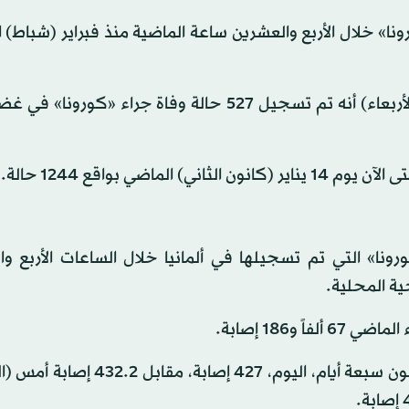
ا» خلال الأربع والعشرين ساعة الماضية منذ فبراير (شباط) 
فقد أعلن معهد «روبرت كوخ» لمكافحة الأمراض اليوم (الأربعاء) أنه تم تسجيل 527 حالة وفاة جراء
ي بواقع 1244 حالة.
ونا» التي تم تسجيلها في ألمانيا خلال الساعات الأربع وا
و186 إصابة.
وبلغ معدل انتشار المرض بين كل مائة ألف نسمة في غضون سبعة أيام، اليوم، 427