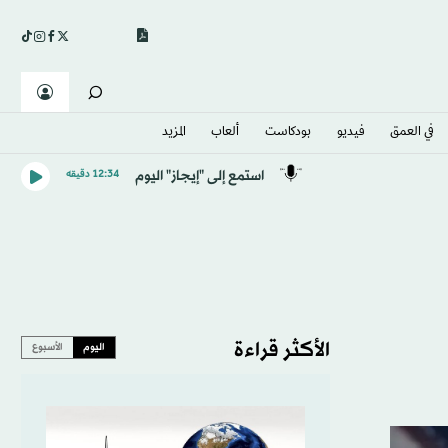
في العمق
فيديو
بودكاست
ألعاب
المزيد
استمع إلى "إيجاز" اليوم
12:34 دقيقه
الأكثر قراءة
اليوم
الأسبوع