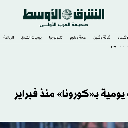
لاقتصاد
ثقافة وفنون
صحة وعلوم
تكنولوجيا
يوميات الشرق​
الرياضة
 هجماتهم
ومية بـ«كورونا» منذ فبراير