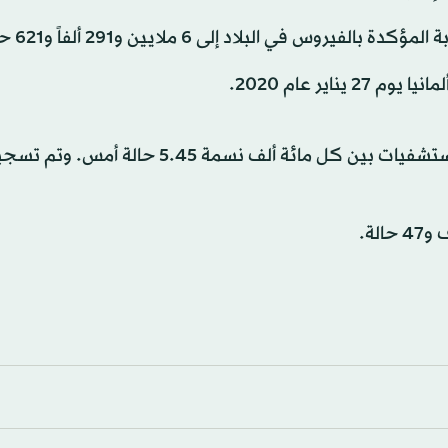
ي البلاد إلى 6 ملايين و291 ألفاً و621 حالة.
ير عام 2020.
وبلغ المعدل الأسبوعي لحالات العلاج من «كورونا» في المستشفيات بين كل مائة ألف نسمة 