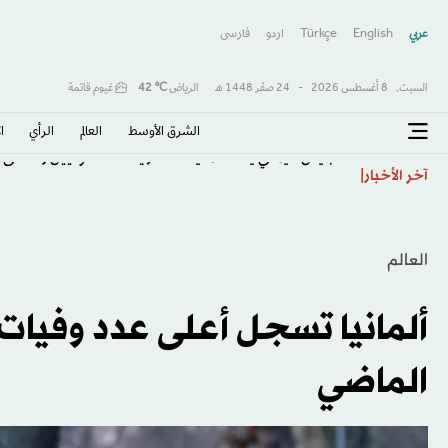
عربي
English
Türkçe
اردو
فارسى
السبت,
8 أغسطس 2026
-
24 صفَر 1448 هـ
الرياض
℃
42
غيوم قاتمة
الشرق الأوسط​
العالم
الرأي
ا
الجيش اليمني ينفذ عملية عسكرية ضد الحوثيين رداً على
آخر الأخبار
العالم
ألمانيا تسجل أعلى عدد وفيات ي
الماضي