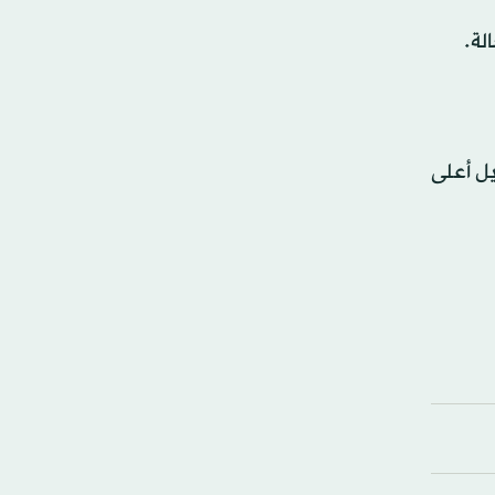
5.45 حالة أمس. وتم تسجيل أعلى