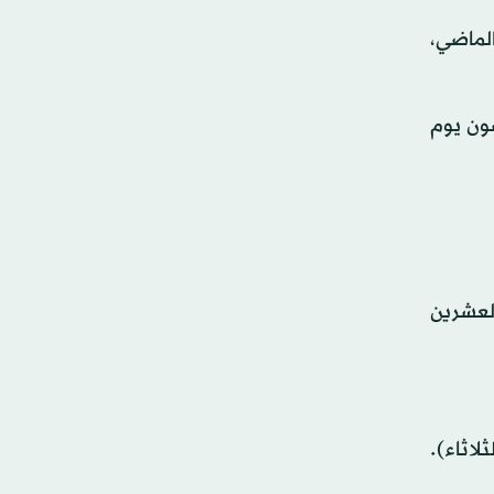
الماضي،
 «كورونا» في غضون يوم
لعشرين
 إصابة، مقابل 432.2 إصابة أمس (الثلاثاء).