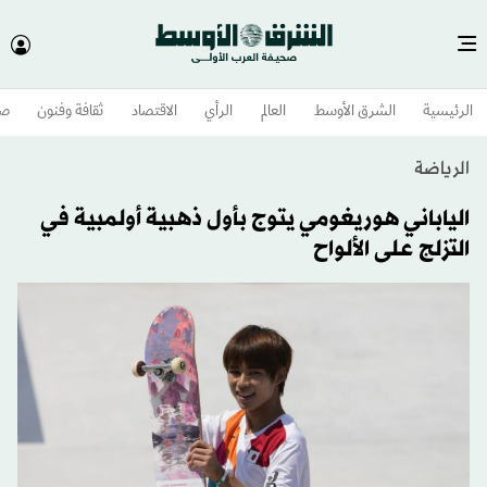
الرئيسية
الشرق الأوسط​
العالم
الرأي
الاقتصاد
ثقافة وفنون
صح
الرياضة
الياباني هوريغومي يتوج بأول ذهبية أولمبية في
التزلج على الألواح