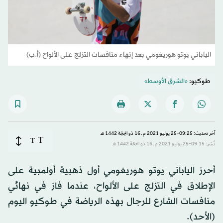
الياباني يوتو هوريغومي بعد إنهاء منافسات التزلج على الألواح (أ.ب)
طوكيو:
«الشرق الأوسط»
آخر تحديث: 09:25-25 يوليو 2021 م ـ 16 ذو الحِجّة 1442 هـ
T
T
نُشر: 09:15-25 يوليو 2021 م ـ 16 ذو الحِجّة 1442 هـ
أحرز الياباني يوتو هوريغومي أول ذهبية أولمبية على
الإطلاق في التزلج على الألواح، عندما فاز في نهائي
منافسات الشارع للرجال بهذه الرياضة في طوكيو اليوم
(الأحد).