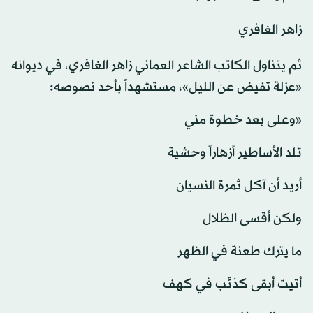
زاهر الغافري
ثم يتناول الكاتب الشاعر العماني زاهر الغافري، في ديوانه
«عزلة تفيض عن الليل»، مستشهداً بأحد نصوصه:
«وعلى بعد خطوة مني
تلد الأساطير أزهاراً وحشية
أريد أن آكل ثمرة النسيان
ولكن أقسى الظلال
ما يترك طعنة في الظهر
أتيت أبقى كذئب في كهف