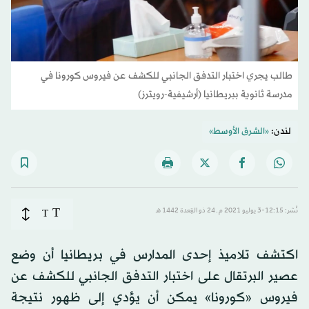
طالب يجري اختبار التدفق الجانبي للكشف عن فيروس كورونا في
مدرسة ثانوية ببريطانيا (أرشيفية-رويترز)
لندن:
«الشرق الأوسط»
T
نُشر: 12:15-3 يوليو 2021 م ـ 24 ذو القِعدة 1442 هـ
T
اكتشف تلاميذ إحدى المدارس في بريطانيا أن وضع
عصير البرتقال على اختبار التدفق الجانبي للكشف عن
فيروس «كورونا» يمكن أن يؤدي إلى ظهور نتيجة