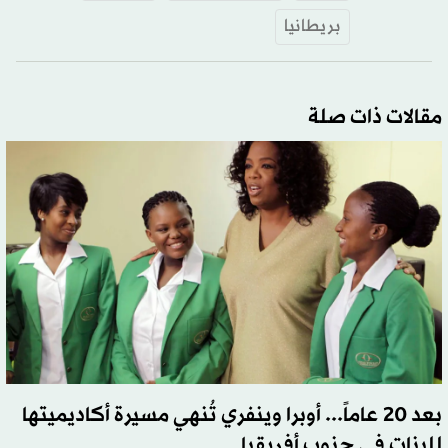
بريطانيا
مقالات ذات صلة
بعد 20 عاماً... أوبرا وينفري تُنهي مسيرة أكاديميتها
للبنات في جنوب أفريقيا