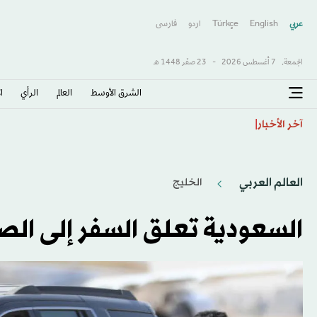
عربي
English
Türkçe
اردو
فارسى
الجمعة,
7 أغسطس 2026
-
23 صفَر 1448 هـ
الشرق الأوسط​
العالم
الرأي
ا
لبنان وإسرائيل يتفقان على قائمة دول يمكنها التحقق من 
آخر الأخبار
العالم العربي
الخليج
السعودية تعلق السفر إلى الصي