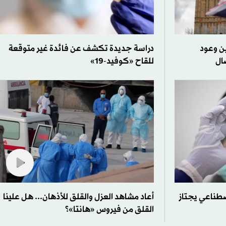
ين وعود
دراسة جديدة تكشف عن فائدة غير متوقعة
ال
للقاح «كوفيد-19»
صطناعي يجتاز
أعاد مشاهد العزل والقلق للأذهان... هل علينا
القلق من فيروس «هانتا»؟