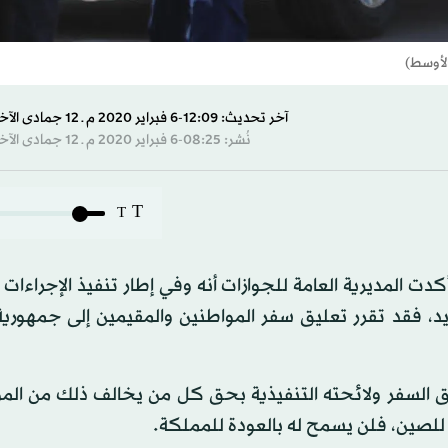
لأوسط)
آخر تحديث: 12:09-6 فبراير 2020 م ـ 12 جمادى الآخرة 1441 هـ
نُشر: 08:25-6 فبراير 2020 م ـ 12 جمادى الآخرة 1441 هـ
T
T
ت المديرية العامة للجوازات أنه وفي إطار تنفيذ الإجراءات
د، فقد تقرر تعليق سفر المواطنين والمقيمين إلى جمهورية
ق السفر ولائحته التنفيذية بحق كل من يخالف ذلك من المو
للصين، فلن يسمح له بالعودة للمملكة.