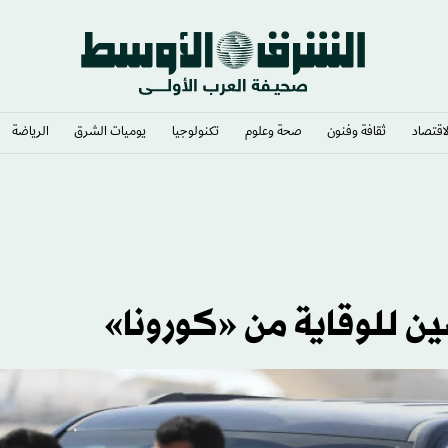
لاقتصاد
ثقافة وفنون
صحة وعلوم
تكنولوجيا
يوميات الشرق​
الرياضة
نزع سلاح «حزب الله»
ن للوقاية من «كورونا»