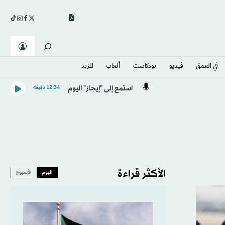
في العمق
فيديو
بودكاست
ألعاب
المزيد
استمع إلى "إيجاز" اليوم
12:34 دقيقه
الأكثر قراءة
اليوم
الأسبوع