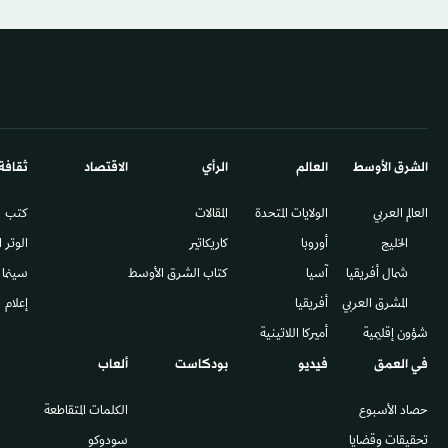
الشرق الأوسط​
العالم
الرأي
الاقتصاد
ثقافة
العالم العربي
الولايات المتحدة
المقالات
كتب
الخليج
أوروبا
كاريكاتير
الوتر 
شمال أفريقيا
آسيا
كتاب الشرق الأوسط
سينما
المشرق العربي
أفريقيا
إعلام
شؤون إقليمية
أميركا اللاتينية
في العمق
فيديو
بودكاست
ألعاب
حصاد الأسبوع
الكلمات المتقاطعة
تحقيقات وقضايا
سودوكو