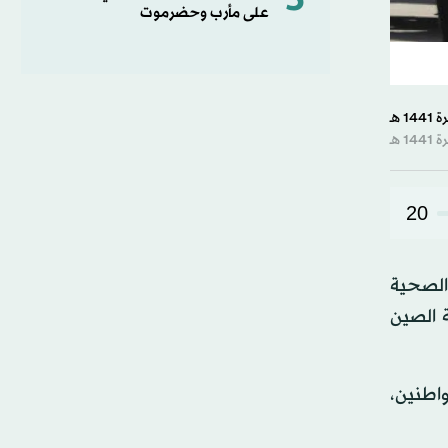
5
على مأرب وحضرموت
20
 الصحية
 الصين
اطنين،