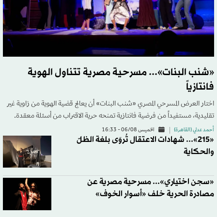
«شنب البنات»... مسرحية مصرية تتناول الهوية
فانتازياً
اختار العرض المسرحي المصري «شنب البنات» أن يعالج قضية الهوية من زاوية غير
تقليدية، مستفيداً من فرضية فانتازية تمنحه حرية الاقتراب من أسئلة معقدة.
أحمد عدلي (القاهرة)
الخميس 06/08 - 16:33
«215»... شهادات الاعتقال تُروَى بلغة الظلّ
والحكاية
«سجن اختياري»... مسرحية مصرية عن
مصادرة الحرية خلف «أسوار الخوف»