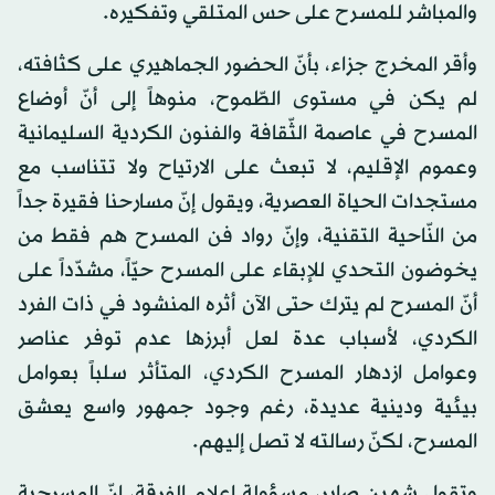
والمباشر للمسرح على حس المتلقي وتفكيره.
وأقر المخرج جزاء، بأنّ الحضور الجماهيري على كثافته،
لم يكن في مستوى الطّموح، منوهاً إلى أنّ أوضاع
المسرح في عاصمة الثّقافة والفنون الكردية السليمانية
وعموم الإقليم، لا تبعث على الارتياح ولا تتناسب مع
مستجدات الحياة العصرية، ويقول إنّ مسارحنا فقيرة جداً
من النّاحية التقنية، وإنّ رواد فن المسرح هم فقط من
يخوضون التحدي للإبقاء على المسرح حيّاً، مشدّداً على
أنّ المسرح لم يترك حتى الآن أثره المنشود في ذات الفرد
الكردي، لأسباب عدة لعل أبرزها عدم توفر عناصر
وعوامل ازدهار المسرح الكردي، المتأثر سلباً بعوامل
بيئية ودينية عديدة، رغم وجود جمهور واسع يعشق
المسرح، لكنّ رسالته لا تصل إليهم.
وتقول شهين صابر، مسؤولة إعلام الفرقة، إنّ المسرحية