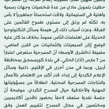
حظيت بتمويل مادي من عدة شخصيات وجهات رسمية
وأهلية في السليمانية، ولاقت استحساناً جماهيرياً لا بأس
به، لكنّه لم يرتق إلى مستوى طموح القائمين على
الفرقة، وعزت أسباب ذلك إلى هيمنة وسائل التكنولوجيا
الحديثة على اهتمامات النّاس عموماً، بخلاف ما كان عليه
الوضع إبّان السبعينات والثمانينات من القرن الماضي.
مضيفة لـ«الشرق الأوسط» أنّ المسرحية ستعرض اعتباراً
من 7 مارس (آذار) الحالي، في بلدة كويسمجق بمحافظة
أربيل، وربما في مدن أخرى في الإقليم، داعية وسائل
الإعلام الكردية إلى إبداء قدر أكبر من الاهتمام بالأعمال
والنتاجات المسرحية المحلية، انطلاقاً من مسؤولياتها
المهنية والأخلاقية حيال المسرح الكردي. موضحة أنّ
جلسة نقدية ستعقد لاحقاً بحضور ناقدين أكاديميين
ومختصين في مجال المسرح لتقييم العمل وفق