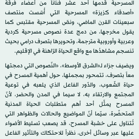
المسرحية قدمها أحد عشر فناناً من أعضاء فرقة
«أصدقاء كزيزة» المسرحية التي أُسّست منتصف
سبعينات القرن الماضي، ونصّ المسرحية مقتبس كما
يقول مخرجها، من دمج عدة نصوص مسرحية كردية
وعربية وأوروبية مترجمة، وتحويرها بتصرف درامي بحيث
تنسجم مشاهدُها مع واقع الحياة الرّاهنة في الإقليم.
ويضيف جزاء لـ«الشرق الأوسط»، «النّصوص التي دمجتها
معاً بتصرف، تتمحور بمجملها، حول أهمية المسرح في
حياة الشّعوب، والدّور الفاعل الذي يلعبه في توعية
المجتمع والارتقاء به، لا سيما في المدن والحضر، لأنّ
المسرح يمثّل أحد أهم متطلبات الحياة المدنية
المتحضّرة، سيّما أنّ المواضيع والحالات والظواهر التي
تُتناول على خشبة المسرح، قد يصعب تسليط الأضواء
عليها عبر وسائل أخرى، نظراً للاحتكاك والتأثير الفاعل