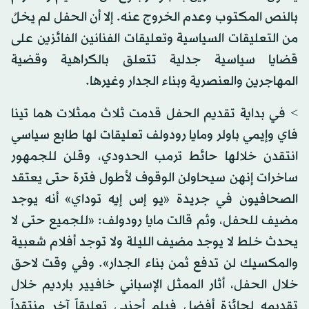
بالنص المكتوب وعدم الخروج عنه. إلا أن الحفل لم يخلُ
من التعليقات السياسية وتعليقات الفنانين الفائزين على
قضايا سياسية جدلية تتعلق بالكراهية وقضية
المهاجرين والعنصرية وبناء الجدار وغيرها.
> في بداية تقديم الحفل قدمت ثلاث ممثلات هما تينا
فاي وإيمي باولر ومايا رودولف تعليقات لها طابع سياسي
انتقدن خلالها حائط ترمب الحدودي، وقلن للجمهور
ساخرات إنهن سيحاولن الوقوف لأطول فترة حتى يعتقد
الصحافيون في جريدة «يو إس إيه توداي» أنه يوجد
مضيف للحفل، وثم قالت مايا رودولف: «للجميع حتى لا
يحدث خلط لا يوجد مضيف الليلة ولا توجد أفلام شعبية
والمكسيك لن تدفع ثمن بناء الجدار». وفي وقت لاحق
خلال الحفل، أثار الممثل الإسباني خافيير بارديم خلال
تقديمه لجائزة أفضل فيلم أجنبي تعليقاً آخر منتقداً