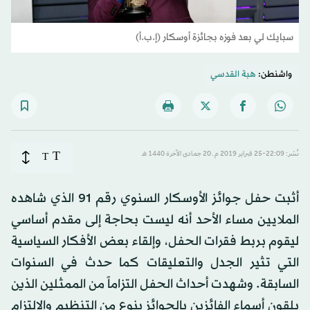
سبايك لي بعد فوزه بجائزة أوسكار (إ.ب.أ)
واشنطن:
هبة القدسي
T
نُشر: 22:09-25 فبراير 2019 م ـ 20 جمادى الآخرة 1440 هـ
T
أثبت حفل جوائز الأوسكار السنوي رقم 91 الذي شاهده
الملايين مساء الأحد أنه ليست بحاجة إلى مقدم أساسي
ليقوم بربط فقرات الحفل، وإلقاء بعض الأفكار السياسية
التي تثير الجدل والتعليقات كما حدث في السنوات
السابقة. وشهدت أحداث الحفل التزاماً من الممثلين الذين
يلقون أسماء الفائزين بالجوائز بنوع من التنظيم والالتزام