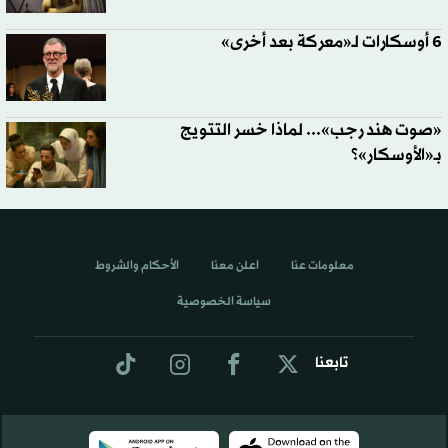
6 أوسكارات لـ«معركة بعد أخرى»
«صوت هند رجب»... لماذا خسر التتويج
بـ«الأوسكار»؟
معلومات عنا
اعلن معنا
الأحكام والشروط
سياسة الخصوصية
تابعنا