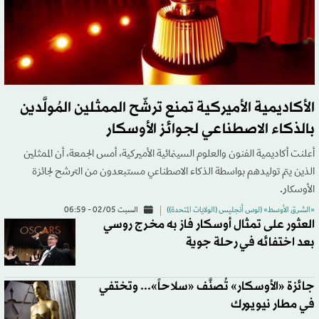
الأكاديمية الأميركية تمنع ترشّح الممثلين المُولَّدين
بالذكاء الاصطناعي لجوائز الأوسكار
أعلنت أكاديمية الفنون والعلوم السينمائية الأميركية، أمس الجمعة، أن الممثلين
الذين يتم توليدهم بواسطة الذكاء الاصطناعي مستبعدون من الترشح لجائزة
الأوسكار.
«الشرق الأوسط» (لوس أنجليس (الولايات المتحدة))
السبت 02/05 - 06:59
العثور على تمثال أوسكار فاز به مخرج روسي
بعد اختفائه في رحلة جوية
جائزة «الأوسكار» تُصنَّف «سلاحاً»... وتختفي
في مطار نيويورك