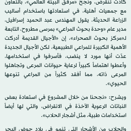
كادت تنقرض، ونجح «مرفق البيئة العالمي»، بالتعاون
مع جمعيات أهلية، في استعادتها باستخدام أساليب
الزراعة الحديثة. يقول المهندس عبد الحميد إسرافيل،
مدير عام «وحدة بحوث المراعي» بمرسى مطروح، التابعة
لـ«مركز بحوث الصحراء»، إن «الأجيال القديمة أدركت
الأهمية الكبيرة للمراعي الطبيعية، لكن الأجيال الجديدة
عدّت أنها مورد لا ينضب، فأسرفوا في استخدامها،
وأعطوا اهتماماً كبيراً لرعاية حيوانات المرعى وتجاهلوا
المرعى ذاته، مما أفقد كثيراً من المراعي تنوعها
الحيوي».
ويشرح: «نجحنا من خلال المشروع في استعادة بعض
النباتات الرعوية الآخذة في الانقراض، والتي لها أيضاً
استخدامات طبية، مثل أشجار الحلاب».
والحلاب من الأشجار التي تنمو في بلاد حوض البحر