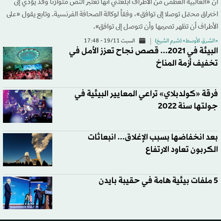
أن «الغالبية العظمى من الأطراف أبلغتني أنها تعتبر النص متوازنا وقد يؤدي إلى
اختراق محتمل توصلا إلى توافق»، وفقاً لوكالة الصحافة الفرنسية. وتابع يقول «على
الأطراف أن تظهر تصميمها وأن تتوصل إلى توافق».
«الشرق الأوسط» (شرم الشيخ)
السبت 19/11 - 17:48
البيئة في 2021... قصص نجاح تعزز الأمل في
تخفيف أزمة المناخ
فرقة «كولدبلاي» تراعي المعايير البيئية في
جولتها سنة 2022
بعد انخفاضها بسبب الإغلاق... انبعاثات
الكربون تعاود الارتفاع
5 ملفات بيئية هامة في حقيبة بايدن