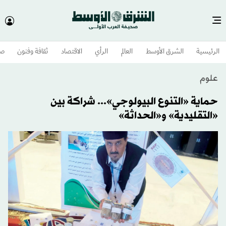
الرئيسية
الشرق الأوسط​
العالم
الرأي
الاقتصاد
ثقافة وفنون
صح
علوم
حماية «التنوع البيولوجي»... شراكة بين
«التقليدية» و«الحداثة»