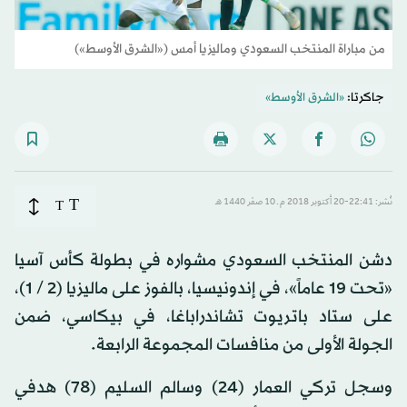
من مباراة المنتخب السعودي وماليزيا أمس («الشرق الأوسط»)
جاكرتا:
«الشرق الأوسط»
T
نُشر: 22:41-20 أكتوبر 2018 م ـ 10 صفَر 1440 هـ
T
دشن المنتخب السعودي مشواره في بطولة كأس آسيا
«تحت 19 عاماً»، في إندونيسيا، بالفوز على ماليزيا (2 / 1)،
على ستاد باتريوت تشاندراباغا، في بيكاسي، ضمن
الجولة الأولى من منافسات المجموعة الرابعة.
وسجل تركي العمار (24) وسالم السليم (78) هدفي