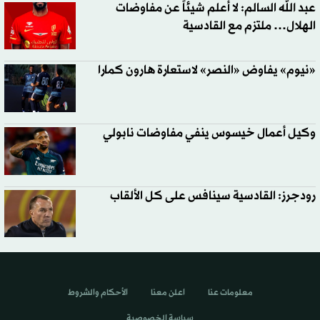
عبد الله السالم: لا أعلم شيئاً عن مفاوضات
الهلال… ملتزم مع القادسية
«نيوم» يفاوض «النصر» لاستعارة هارون كمارا
وكيل أعمال خيسوس ينفي مفاوضات نابولي
رودجرز: القادسية سينافس على كل الألقاب
معلومات عنا
اعلن معنا
الأحكام والشروط
سياسة الخصوصية