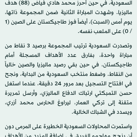
السعودية، في حين أحرز محمد هادي فياض (88) هدف
ماليزيا. وشهدت المباراة الثانية ضمن المجموعة ذاتها،
يوم أمس (السبت)، أيضاً فوز طاجيكستان على الصين (1
/ 0) على الملعب نفسه.
وتصدرت السعودية ترتيب المجموعة برصيد 3 نقاط من
مباراة واحدة، بفارق عدد الأهداف المسجلة أمام
طاجيكستان، في حين بقي رصيد ماليزيا والصين خالياً
من النقاط. وضغط منتخب السعودية من البداية، ونجح
في افتتاح التسجيل بعد مرور 24 دقيقة، عندما استغل
حسن التمبكتي ارتباك الدفاع الماليزي، وأرسل تمريرة
متقنة إلى تركي العمار، ليراوغ الحارس محمد أزري،
ويسدد في الشباك الخالية.
واستمرت المحاولات السعودية الخطيرة على المرمى دون
أن ينجح مهاجمو الفريق في إضافة المزيد من الأهداف