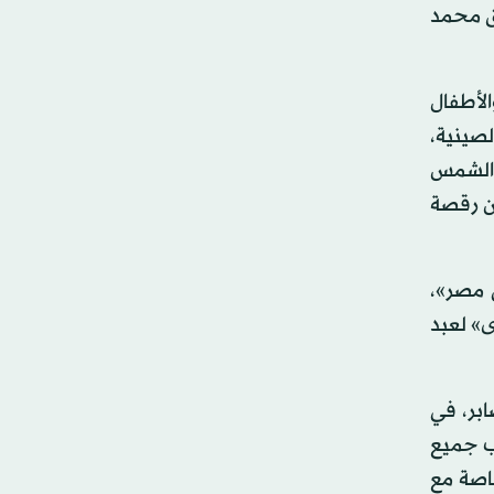
بق محمد
الأطفال
لصينية،
 «الشمس
ن رقصة
 مصر»،
ى» لعبد
ابر، في
ب جميع
اصة مع