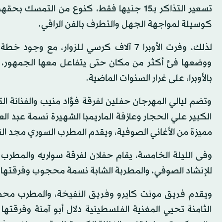
تسعير التذاكر بـ15 جنيها فقط، كنوع من التم
كوسيلة لمواجهة الجهل والتطرف بالفن الراقي.
لذلك، وفرت الأوبرا 7 آلاف كرسي للزوار، م
ووضعها فئ أكثر من مكان حتى يتفاعل معها الجمهور، 
بالأوبرا، على غرار السنوات الماضية.
وتضم ليالي المهرجان حفلين لفرقة فؤاد منيب والفنانة التو
الكبير علي الحجار وعازفة الماريمبا الشهيرة نسمة عبد العز
مميزة من الأغاني الصوفية، ويقدم المطرب السوري مجد القا
وفى الليلة الخامسة، يقام حفلان لفرقة سواريه والمط
للإنشاد الصوفي، والمطربة الشابة نسمة محجوب وفرقتها.
ويقدم فريق مونت كايرو وفريق النفيخة، والمطرب محمد 