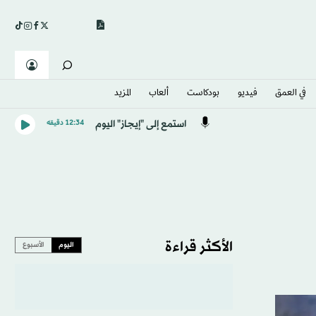
في العمق
فيديو
بودكاست
ألعاب
المزيد
استمع إلى "إيجاز" اليوم
12:34 دقيقه
الأكثر قراءة
اليوم
الأسبوع