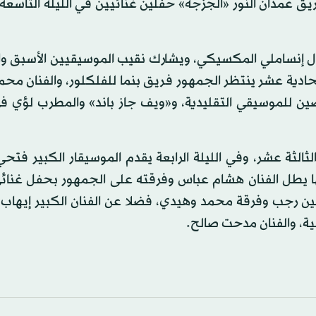
فى وفريق عمدان النور «الجزجة» حفلين غنائيين في الليلة التاسعة
يكال إنساملي المكسيكي، ويشارك نقيب الموسيقيين الأسبق 
الحادية عشر ينتظر الجمهور فريق بنما للفلكلور، والفنان محم
صين للموسيقي التقليدية، و«ويف جاز باند» والمطرب لؤي في
لثالثة عشر، وفي الليلة الرابعة يقدم الموسيقار الكبير فتح
ها يطل الفنان هشام عباس وفرقته على الجمهور بحفل غنائي
فين رجب وفرقة محمد وهيدي، فضلا عن الفنان الكبير إيهاب 
ية، والفنان مدحت صالح.