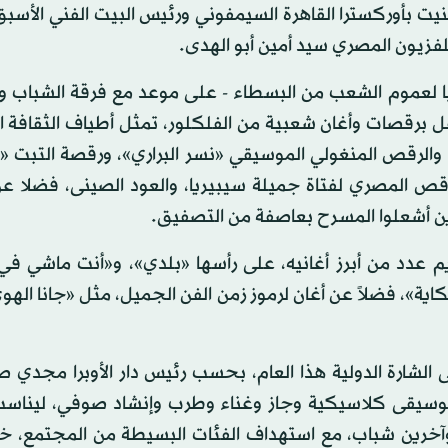
نيت بأوركسترا القاهرة السيمفوني ورئيس البيت الفني الأس
لفزيون المصري سيد أمين أبو الهدى.
يا لعموم الشعب من البسطاء - على موعد مع فرقة الشباب و
فل برقصات وأغان شعبية من الفلكلور، تمثل أطياف الثقافة ا
رد، والرقص المنغولي الموسيقي «نسر البراري»، ورقصة التبت
لرقص المصري لفتاة جميلة سيبيريا، والعود الصينى، فضلا ع
ين أشعلوا المسرح بعاصفة من التصفيق.
م عدد من أبرز أغانيه، على رأسها «بلدي»، و«أنت ماشي في
ية»، فضلاً عن أغان لرموز زمن الفن الجميل، مثل «جانا الهو
الشارة الدولية هذا العام، بحسب رئيس دار الأوبرا مجدي ص
ن موسيقى كلاسيكية وجاز وغناء وطرب وإنشاد صوفي، ليناس
 وآخرين شباب، مع استهداف الفئات البسيطة من المجتمع، خ