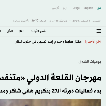
عربي
English
Türkçe
اردو
فارسى
الخميس,
6 أغسطس 2026
-
22 صفَر 1448 هـ
الرياض
℃
39
غيوم متناثرة
الشرق الأوسط​
العالم
الرأي
ا
ترمب يهاجم الديمقراطيين والسيد بعد انتخابات ميشيغان
آخر الأخبار
يوميات الشرق
مهرجان القلعة الدولي «متنفس
بدء فعاليات دورته الـ27 بتكريم هاني شاكر ومدحت صالح