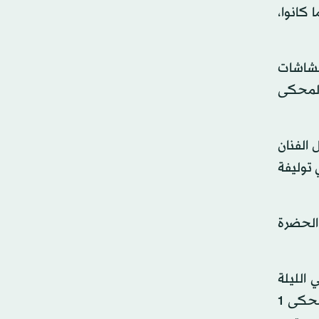
ا كانوا،
 الشاشات
المحكى
 الفنان
 توليفة
الحضرة
الليلة
الثامنة تحيي المغنية الفلسطينية دلال أبو آمنة وفرقتها «يا ستي» والمطرب الشاب أحمد جمال حفلين على في المحكى 1