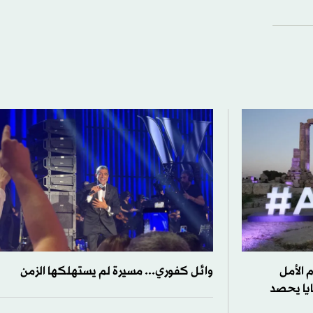
م الأمل
وائل كفوري... مسيرة لم يستهلكها الزمن
ايا يحصد