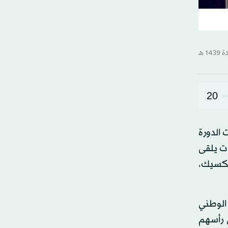
20
 الدورة
ات يلقى
لمكسيك،
، بدأ بالسلام الوطني
ى رأسهم