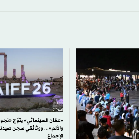
«عمَّان السينمائي» يتوِّج «نجو
والألم»... ووثائقي سجن صيدن
الإجماع