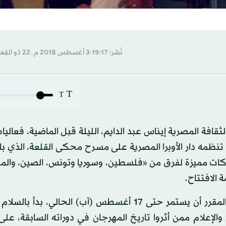
نُشر: 19:17-3 أغسطس 2018 م ـ 22 ذو القِعدة 1439 هـ
T
T
قافة المصرية إيناس عبد الدايم، الليلة قبل الماضية، فعاليات
 تنظمه دار الأوبرا المصرية على مسرح محكى القلعة، الذي ب
شاركات مميزة لفرق من «فلسطين، وسوريا وتونس، الصين، وا
 الافتتاح.
المهرجان الذي شهد حضور وزير الآثار خالد العناني، ومن المقرر أن يستمر حتى 17 أغسطس (آب) الحالي
الإعلام ممن أثروا تاريخ المهرجان في دوراته السابقة، عل