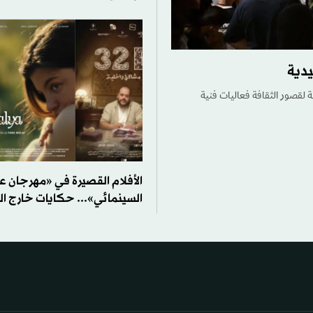
دية
ة لقصور الثقافة فعاليات فنية
الأفلام القصيرة في «مهرجان عم
السينمائي»... حكايات خارج ال