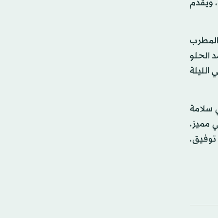
، ويقدم
والمطرب
د الحلو
 الليلة
ي سلامة
 مميز،
توفيق،