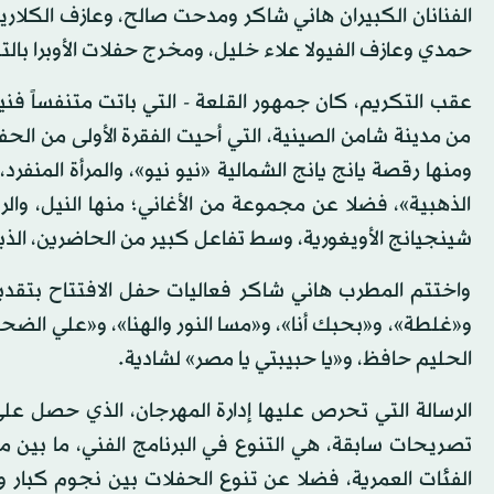
الفنانان الكبيران هاني شاكر ومدحت صالح، وعازف الكلاري
حمدي وعازف الفيولا علاء خليل، ومخرج حفلات الأوبرا بالت
عقب التكريم، كان جمهور القلعة - التي باتت متنفساً فن
من مدينة شامن الصينية، التي أحيت الفقرة الأولى من الح
ومنها رقصة يانج يانج الشمالية «نيو نيو»، والمرأة المنف
الذهبية»، فضلا عن مجموعة من الأغاني؛ منها النيل، وا
شينجيانج الأويغورية، وسط تفاعل كبير من الحاضرين، الذ
واختتم المطرب هاني شاكر فعاليات حفل الافتتاح بتقدي
و«غلطة»، و«بحبك أنا»، و«مسا النور والهنا»، و«علي الضحكا
الحليم حافظ، و«يا حبيبتي يا مصر» لشادية.
الرسالة التي تحرص عليها إدارة المهرجان، الذي حصل على 
تصريحات سابقة، هي التنوع في البرنامج الفني، ما بي
الفئات العمرية، فضلا عن تنوع الحفلات بين نجوم كبار