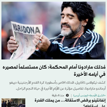
مُدلك مارادونا أمام المحكمة: كان مستسلماً لمصيره
في أيامه الأخيرة
كشف نيكولاس تافاريل، المُدلك الخاص بأسطورة كرة القدم الأرجنتينية دييغو
أرماندو مارادونا، تفاصيل مؤثرة عن الأيام الأخيرة في حياة النجم الراحل.
«الشرق الأوسط» (بوينس آيرس)
منذ 6 دقيقة
إنفانتينو يرفض الاستقالة… من يملك القدرة
على إسقاطه؟