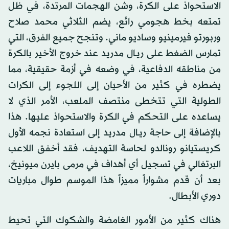
الاستحواذ على الكرة، وشن الهجمات المرتدة، في ظل
تمتعه بخط هجومي رائع، يضم الثلاثي محمد صلاح
وربورتو فيرمينيو وساديو ماني. وتنجح جميع الفرق، التي
تمارس الضغط على ريـال مدريد عند خروج الأخير بالكرة
من مناطقه الدفاعية، في وضعه في أزمة حقيقية، مما
يضطره في كثير من الأحيان إلى اللجوء إلى الكرات
الطولية التي تتخطى منتصف الملعب، الأمر الذي لا
يساعده على التحكم في الكرة والاستحواذ عليها. هذا
بالإضافة إلى حاجة ريـال مدريد إلى استعادة نجمه الأول
كريستيانو رونالدو لحاسة التهديف، فقد أخفق اللاعب
البرتغالي في تسجيل أي أهداف في مرمى بايرن ميونيخ،
بعد أن قدم مشواراً مميزاً هذا الموسم طوال مباريات
دوري الأبطال.
هناك كثير من الأمور الغامضة والشكوك التي تحيط