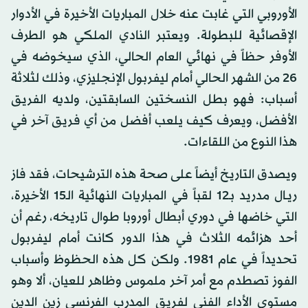
الأوروبي التي غابت عنه خلال المباريات الأخيرة في الأدوار
الإقصائية للبطولة. ويعتبر النادي الملكي هو الطرف
الأوفر حظاً في نهائي العام الحالي، الذي سيخوضه في
26 من الشهر الحالي أمام ليفربول الإنجليزي، وذلك لثلاثة
أسباب: فهو بطل النسختين السابقتين، ولديه الفريق
الأفضل، ويعرف كيف يلعب أفضل من أي فريق آخر في
هذا النوع من اللقاءات.
ويصدق التاريخ أيضاً على صحة هذه الترشيحات، فقد فاز
ريـال مدريد بـ12 لقباً في المباريات النهائية الـ15 الأخيرة،
التي خاضها في دوري أبطال أوروبا طوال تاريخه، رغم أن
أحد هزائمه الثلاث في هذا الدور كانت أمام ليفربول
تحديداً في عام 1981. ولكن كل هذه الحظوظ وأسباب
الفوز تصطدم مع أمر آخر ملموس وظاهر للعيان، ألا وهو
مستوى الأداء الفني لفريق المدرب الفرنسي زين الدين