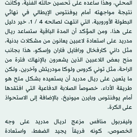
المحلي، وهذا ساعده على تحسين حالته الفنية، وكانت
نتيجة مواجهته أمام يوفنتوس الإيطالي في نهائي
البطولة الأوروبية، التي انتهت لصالحه 4 / 1، خير دليل
على هذا. ومن المؤكد أن المدة الباقية ستساعد ريـال
مدريد على استعادة لاعبين يعانون من مشكلات بدنية،
مثل داني كارفخال ورافايل فاران وإسكو، هذا بجانب
منح بعض اللاعبين الذين يشعرون بالإنهاك فترة من
الراحة، مثل توني كروس ولوكا مودريتش وآخرين. ولكن
ما يتعين على ريـال مدريد أن يستعيده بشكل ملح هو
طريقة الأداء، خصوصاً الصلابة الدفاعية التي افتقدها
أمام يوفنتوس وبايرن ميونيخ، بالإضافة إلى الاستحواذ
على الكرة.
وليفربول منافس مزعج لريـال مدريد على وجه
الخصوص، كونه فريقاً يجيد الضغط، واستعادة