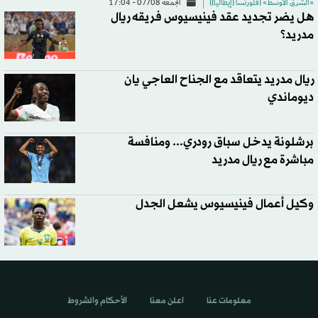
«الشرق الأوسط» (فلورنسا (إيطاليا))
الجمعة 07/08 - 17:04
هل يضر تجديد عقد فينيسيوس فريقه ريال
مدريد؟
ريال مدريد يتعاقد مع الجناح العاجي يان
ديوماندي
برشلونة يدخل سباق رودري... ومنافسة
مباشرة مع ريال مدريد
وكيل أعمال فينيسيوس يشعل الجدل
معلومات عنا
اعلن معنا
الأحكام والشروط