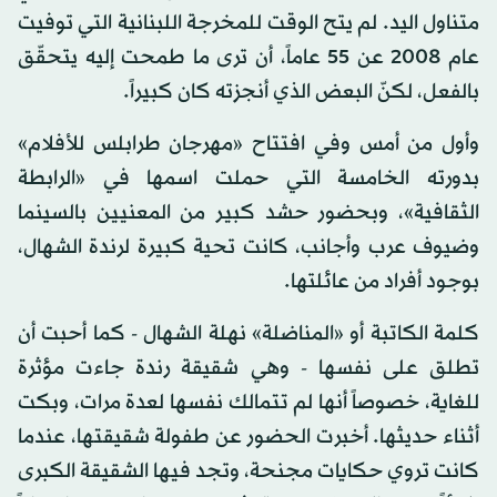
متناول اليد. لم يتح الوقت للمخرجة اللبنانية التي توفيت
عام 2008 عن 55 عاماً، أن ترى ما طمحت إليه يتحقّق
بالفعل، لكنّ البعض الذي أنجزته كان كبيراً.
وأول من أمس وفي افتتاح «مهرجان طرابلس للأفلام»
بدورته الخامسة التي حملت اسمها في «الرابطة
الثقافية»، وبحضور حشد كبير من المعنيين بالسينما
وضيوف عرب وأجانب، كانت تحية كبيرة لرندة الشهال،
بوجود أفراد من عائلتها.
كلمة الكاتبة أو «المناضلة» نهلة الشهال - كما أحبت أن
تطلق على نفسها - وهي شقيقة رندة جاءت مؤثرة
للغاية، خصوصاً أنها لم تتمالك نفسها لعدة مرات، وبكت
أثناء حديثها. أخبرت الحضور عن طفولة شقيقتها، عندما
كانت تروي حكايات مجنحة، وتجد فيها الشقيقة الكبرى