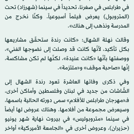
في طرابلس في صغرنا، تحديداً في سينما (شهرزاد) تحت
(المتروبول) يعرض فيلماً أسبوعياً. وكنّا نخرج من
المدرسة ونذهب إلى هناك».
وقالت نهلة الشهال: «كانت رندة ستحقّق مشاريعها
بكل تأكيد، لأنّها كانت قد وصلت إلى نضوجها الفني»،
ووصفتها بأنّها «كانت عنيدة»، لكنّها لم تكن مشاكسة،
إنّها «صاحبة موقف» و«ملتزمة».
وفي ذكرى وفاتها العاشرة تعود رندة الشهال إلى
الشّاشات من جديد في لبنان وفلسطين وأماكن أخرى،
فـ«مهرجان طرابلس للأفلام» سمى دورته الحالية باسمها،
وسيعرض مجموعة من أفلامها. وهناك عروض لها أيضاً
في سينما «متروبوليس» في بيروت نهاية شهر يونيو
(حزيران)، وعروض أخرى في «الجامعة الأميركية» أواخر