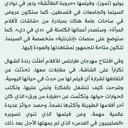
يوليو (تموز). وفيلمها «حروبنا الطائشة» يدور في نوادي
السينما والجامعات في فلسطين، كما ستكون عروض
في ساحات عامة هناك بمبادرة من «شاشات لأفلام
المرأة». وستصدر أعمالها الكاملة في «دي في دي»، كما
ستوضع على منصات «إنترنتية» متخصصة في السينما،
لتكون متاحة للجمهور لمشاهدتها والعودة إليها.
وفي افتتاح مهرجان طرابلس للأفلام أطلّت رندة الشهال
تكراراً على الشاشة، في مقابلات معها، تحدّثت عن
التقاطها لشرارة أي فيلم لها من حدث في حياتها اليومية،
وشرحت كيف تنشغل بالفكرة وتبني عليها، وتكتب
الحوارات حولها، وتكلّمت عن «طيارة من ورق» الذي كان
آخر أفلامها الطويلة وأكثرها نضجاً، وحصد جوائز عديدة
عالمية مهمة. وعن فيلمها الذي تنوي تصويره
«الصليبيون في القدس» الذي لم يمهلها الأجل بعد ذلك