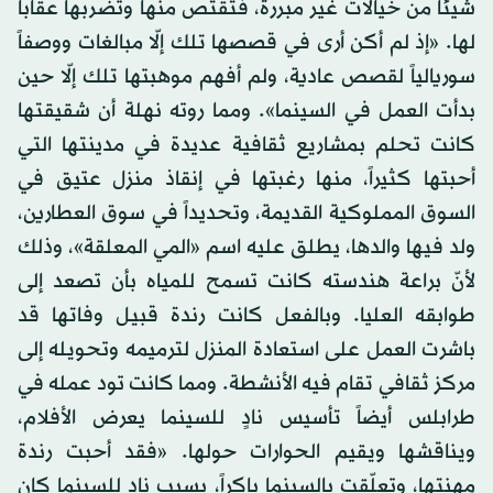
شيئاً من خيالات غير مبررة، فتقتص منها وتضربها عقاباً
لها. «إذ لم أكن أرى في قصصها تلك إلّا مبالغات ووصفاً
سوريالياً لقصص عادية، ولم أفهم موهبتها تلك إلّا حين
بدأت العمل في السينما». ومما روته نهلة أن شقيقتها
كانت تحلم بمشاريع ثقافية عديدة في مدينتها التي
أحبتها كثيراً، منها رغبتها في إنقاذ منزل عتيق في
السوق المملوكية القديمة، وتحديداً في سوق العطارين،
ولد فيها والدها، يطلق عليه اسم «المي المعلقة»، وذلك
لأنّ براعة هندسته كانت تسمح للمياه بأن تصعد إلى
طوابقه العليا. وبالفعل كانت رندة قبيل وفاتها قد
باشرت العمل على استعادة المنزل لترميمه وتحويله إلى
مركز ثقافي تقام فيه الأنشطة. ومما كانت تود عمله في
طرابلس أيضاً تأسيس نادٍ للسينما يعرض الأفلام،
ويناقشها ويقيم الحوارات حولها. «فقد أحبت رندة
مهنتها، وتعلّقت بالسينما باكراً، بسبب نادٍ للسينما كان