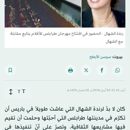
رندة الشهال - الحضور في افتتاح مهرجان طرابلس للأفلام يتابع مقابلة
مع الشهال
بيروت:
سوسن الأبطح
T
نُشر: 21:16-20 أبريل 2018 م ـ 05 شَعبان 1439 هـ
T
كان لا بدّ لرندة الشهال التي عاشت طويلاً في باريس أن
تكرّم في مدينتها طرابلس التي أحبّتها وحلمت أن تقيم
فيها مشاريعها الثقافية، وتصرّ على أنّ تنفيذها في