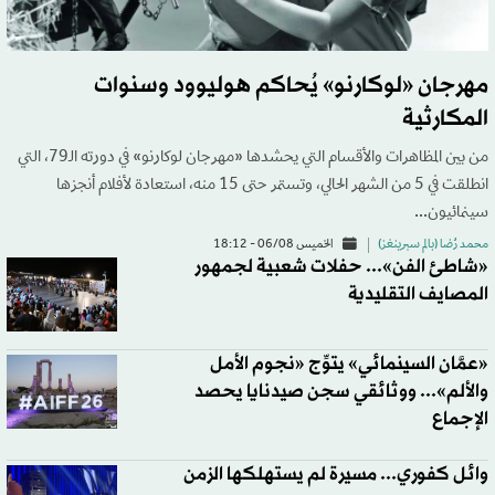
مهرجان «لوكارنو» يُحاكم هوليوود وسنوات
المكارثية
من بين المظاهرات والأقسام التي يحشدها «مهرجان لوكارنو» في دورته الـ79، التي
انطلقت في 5 من الشهر الحالي، وتستمر حتى 15 منه، استعادة لأفلام أنجزها
سينمائيون...
محمد رُضا (بالم سبرينغز)
الخميس 06/08 - 18:12
«شاطئ الفن»... حفلات شعبية لجمهور
المصايف التقليدية
«عمَّان السينمائي» يتوِّج «نجوم الأمل
والألم»... ووثائقي سجن صيدنايا يحصد
الإجماع
وائل كفوري... مسيرة لم يستهلكها الزمن