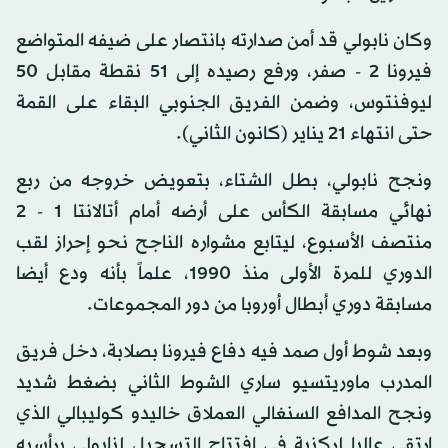
وكان نابولي قد أمن صدارته بانتصار على ضيفه المتواضع
فيرونا 2 - صفر، ورفع رصيده إلى 51 نقطة مقابل 50
ليوفنتوس، وضمن الفريق الجنوبي البقاء على القمة
حتى انتهاء 21 يناير (كانون الثاني).
ونجح نابولي، بطل الشتاء، بتعويض خروجه من ربع
نهائي مسابقة الكأس على أرضه أمام أتالانتا 1 - 2
منتصف الأسبوع، ليتابع مشواره الناجح نحو إحراز لقب
الدوري للمرة الأولى منذ 1990، علماً بأنه ودع أيضا
مسابقة دوري أبطال أوروبا من دور المجموعات.
وبعد شوط أول صمد فيه دفاع فيرونا بصلابة، دخل فريق
المدرب ماوريتسيو ساري الشوط الثاني بضغط شديد
ونجح المدافع السنغالي العملاق خاليدو كوليبالي الذي
ارتقى عاليا لركنية في افتتاح التسجيل لنابولي برأسيه