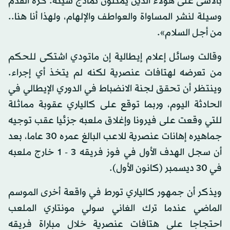
بالأسى على هؤلاء الذين يمثلون نماذج سيئة. كرة القدم
وسيلة لنشر المساواة والعواطف والإلهام، ولهذا أنا هنا..
من أجل السلام».
وقالت وسائل إعلام إيطالية إن ماتودي اشتكى للحكم
من تعرضه لهتافات عنصرية لكنه لم يتخذ أي إجراء.
وينتظر أن تحقق لجنة الانضباط في الدوري الإيطالي في
الحادثة اليوم، وربما توقع على كالياري عقوبة مماثلة
للتي وقعت على فيرونا وإغلاق ملعبه جزئيا عقب توجيه
جماهيره إهانات عنصرية للاعب البالغ عمره 30 عاما، بعد
أن سجل الهدف الأول في فوز فريقه 3 - 1 خارج ملعبه
في 30 ديسمبر (كانون الأول).
ويذكر أن جمهور كالياري تورط في واقعة أخرى الموسم
الماضي عندما ترك الغاني سولي مونتاري الملعب
احتجاجا على هتافات عنصرية خلال مباراة فريقه