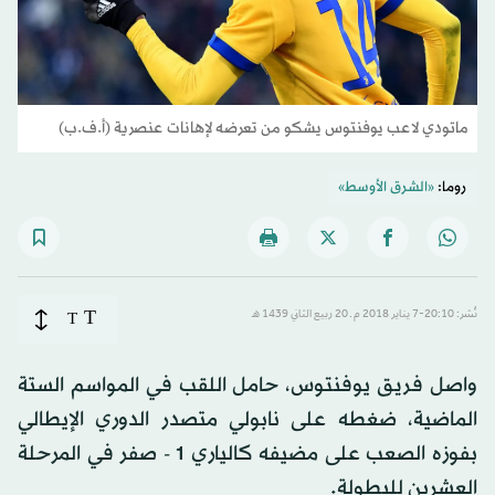
ماتودي لاعب يوفنتوس يشكو من تعرضه لإهانات عنصرية (أ.ف.ب)
روما:
«الشرق الأوسط»
T
نُشر: 20:10-7 يناير 2018 م ـ 20 ربيع الثاني 1439 هـ
T
واصل فريق يوفنتوس، حامل اللقب في المواسم الستة
الماضية، ضغطه على نابولي متصدر الدوري الإيطالي
بفوزه الصعب على مضيفه كالياري 1 - صفر في المرحلة
العشرين للبطولة.