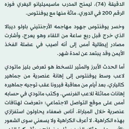
الدقيقة (74)، ليمنح المدرب ماسيميليانو اليغري فوزه
الرقم 200 في الدوري، مائة منها مع يوفنتوس.
وخسر يوفنتوس جهود مهاجمه الأرجنتيني باولو ديبالا
الذي خرج قبل ربع ساعة من اللقاء وهو يعرج، وأشارت
مصادر إيطالية أمس إلى أنه أصيب في عضلة الفخذ
الأيمن وقد يبتعد عن لمدة شهر.
أما الحدث الأبرز والمثير للسخط هو تعرض بليز ماتودي
لاعب وسط يوفنتوس إلى إهانة عنصرية من جماهير
كالياري، بعد أيام من معاقبة فيرونا عقب توجيه جماهيره
إهانات مماثلة للاعب الفرنسي. وكتب ماتودي في حسابه
أمس على موقع التواصل الاجتماعي: «تعرضت لهتافات
عنصرية خلال المباراة. أناس ضعفاء يحاولون استفزازي
بهذه الكراهية. لا أعرف الكراهية ولا يسعني سوى الشعور