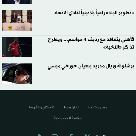
«تطوير البلد» راعياً بلاتينياً لنادي الاتحاد
الأهلي يتعاقد مع رديف 4 مواسم... ويطرح
تذاكر «النخبة»
برشلونة وريال مدريد ينعيان خورخي ميسي
معلومات عنا
اعلن معنا
الأحكام والشروط
سياسة الخصوصية