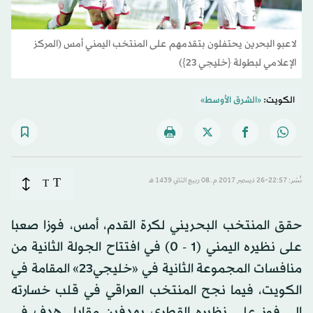
لاعبو البحرين يحتفلون بتقدمهم على المنتخب اليمني أمس (المركز
الإعلامي لبطولة {خليجي 23})
الكويت:
«الشرق الأوسط»
T
نُشر: 22:57-26 ديسمبر 2017 م ـ 08 ربيع الثاني 1439 هـ
T
حقق المنتخب البحريني لكرة القدم، أمس، فوزا صعبا
على نظيره اليمني (1 - 0) في افتتاح الجولة الثانية من
منافسات المجموعة الثانية في «خليجي23» المقامة في
الكويت، فيما نجح المنتخب العراقي في قلب خسارته
إلى فوز على نظيره القطري بهدفين مقابل هدف في