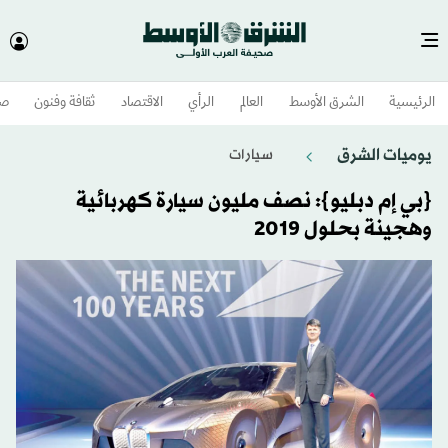
الرئيسية
الشرق الأوسط​
العالم
الرأي
الاقتصاد
ثقافة وفنون
صح
يوميات الشرق
سيارات
{بي إم دبليو}: نصف مليون سيارة كهربائية
وهجينة بحلول 2019