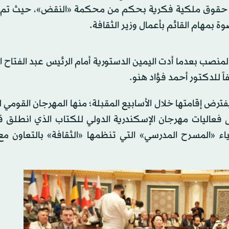
لى حقوق ملكية فكرية بحكم من محكمة «النقض»، حيث تم
ة بمهام القائم بأعمال وزير الثقافة.
ل من 5 أشهر على تعيينها بالمنصب بعدما أدت اليمين الدستورية أمام الرئيس عبد الف
ً للدكتور أحمد فؤاد هنو.
يفترض إقامتها خلال الأسابيع المقبلة؛ منها المهرجان القومي
ى فعاليات مهرجان الإسكندرية الدولي للكتاب الذي انطلق ق
اء «المسرح المدرسي» التي تنظمها «الثقافة» بالتعاون مع