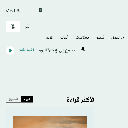
في العمق
فيديو
بودكاست
ألعاب
المزيد
استمع إلى "إيجاز" اليوم
12:34 دقيقه
الأكثر قراءة
اليوم
الأسبوع