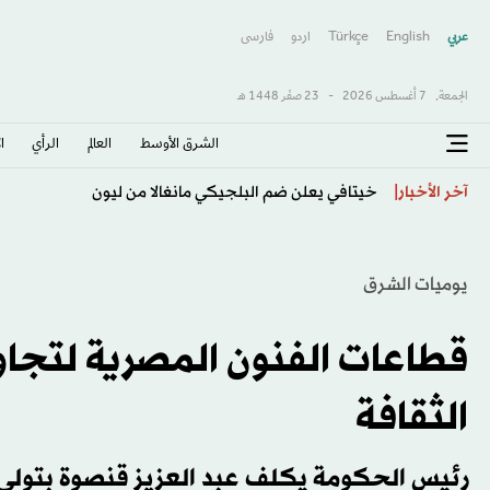
عربي
English
Türkçe
اردو
فارسى
الجمعة,
7 أغسطس 2026
-
23 صفَر 1448 هـ
الشرق الأوسط​
العالم
الرأي
ا
خيتافي يعلن ضم البلجيكي مانغالا من ليون
آخر الأخبار
يوميات الشرق
قطاعات الفنون المصرية لتجاوز
الثقافة
رئيس الحكومة يكلف عبد العزيز قنصوة بتولي م