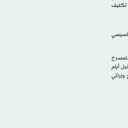
 تكليف
تاح السيسي
 للمسرح
بل أيام
 وزراتي