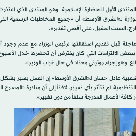
منتدى الأول للحضارة الإسلامية، وهو المنتدى الذي اعتذرت 
زارة لـ«الشرق الأوسط» أن «جميع المخاطبات الرسمية التي
رج، السبت المقبل، على أقصى تقدير».
عاجلة قبل تقديم استقالتها لرئيس الوزراء مع عدم وجود أي
رتبط ببعض الالتزامات التي كان يفترض أن تحضرها خلال الأسبوع
، وهو إجراء روتيني معتاد في حال غياب الوزير».
لشعبية عادل حسان لـ«الشرق الأوسط» إن العمل يسير بشكل
 والتنظيمية لم تتأثر بأي تغيير، لافتاً إلى أن مبادرة «المسرح 
افة الأعمال المدرجة سلفاً من دون تغيير».