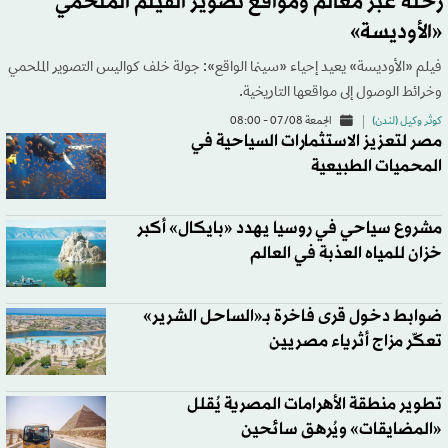
رحلة عبر معالم ومواقع تصوير الفيلم الملحمي
«الأوديسة»
فيلم «الأوديسة» يعيد إحياء «سينما الواقع»: جولة خلف كواليس التصوير الملحمي
وخرائط الوصول إلى مواقعها التاريخية.
كوثر وكيل (لندن)
الجمعة 07/08 - 08:00
مصر لتعزيز الاستثمارات السياحية في
المحميات الطبيعية
مشروع سياحي في روسيا يهدد «بايكال» أكبر
خزان للمياه العذبة في العالم
ضوابط دخول قرى فاخرة بـ«الساحل الشرير»
تعكّر مزاج أثرياء مصريين
تطوير منطقة الأهرامات المصرية يُقلل
«المضايقات» ويُرهق سائحين