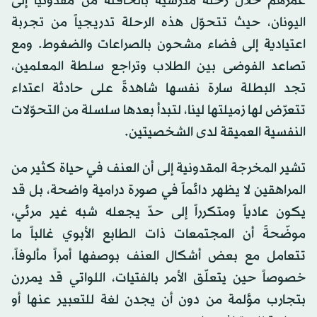
عمرهم خلال رحلة مدرسية بالحافلة من مقدونيا إلى
اليونان، حيث تتحوّل هذه الرحلة تدريجياً من تجربة
اعتيادية إلى فضاء مشحون بالصراعات والضغوط. ومع
تصاعد الفوضى بين الطلاب وتراجع سلطة المعلمين،
تجد البطلة سارة نفسها شاهدةً على حادثة اعتداء
تتعرّض لها زميلتها لينا، لتبدأ بعدها سلسلة من التحوّلات
النفسية العميقة لدى الشخصيتين.
تشير المخرجة المقدونية إلى أن العنف في حياة كثير من
المراهقين لا يظهر دائماً في صورة درامية واضحة، بل قد
يكون عادياً ومتكرراً إلى حدّ يجعله شبه غير مرئي،
موضّحةً أن المجتمعات ذات الطابع الأبوي غالباً ما
تتعامل مع بعض أشكال العنف بوصفها أمراً مألوفاً،
خصوصاً حين يتعلّق الأمر بالفتيات، اللواتي قد يمررن
بتجارب مؤلمة من دون أن يجدن لغة للتعبير عنها أو