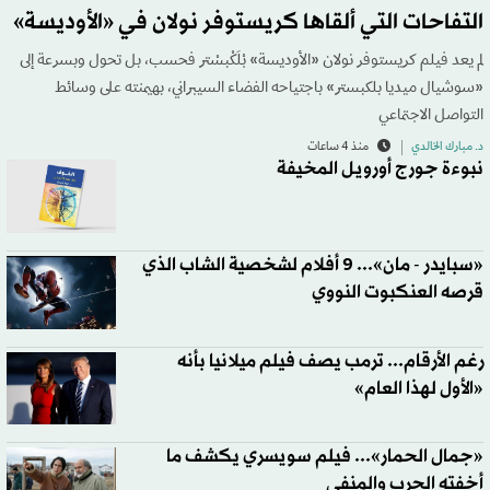
التفاحات التي ألقاها كريستوفر نولان في «الأوديسة»
لم يعد فيلم كريستوفر نولان «الأوديسة» بْلَكْبسْتر فحسب، بل تحول وبسرعة إلى
«سوشيال ميديا بلكبستر» باجتياحه الفضاء السيبراني، بهيمنته على وسائط
التواصل الاجتماعي
د. مبارك الخالدي
منذ 4 ساعات
نبوءة جورج أورويل المخيفة
«سبايدر - مان»... 9 أفلام لشخصية الشاب الذي
قرصه العنكبوت النووي
رغم الأرقام... ترمب يصف فيلم ميلانيا بأنه
«الأول لهذا العام»
«جمال الحمار»... فيلم سويسري يكشف ما
أخفته الحرب والمنفى