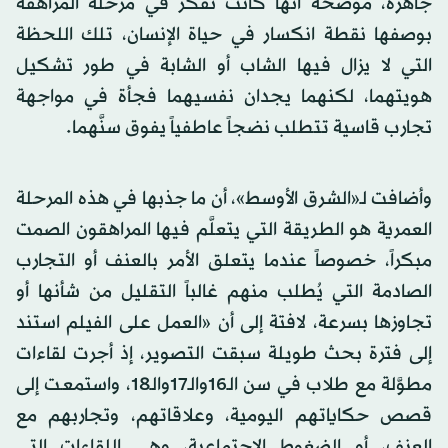
جاهزة، موضحة أنها كانت تفكر في مرحلة المراهقة
بوصفها نقطة انكسار في حياة الإنسان، تلك اللحظة
التي لا يزال فيها الشاب أو الشابة في طور تشكيل
هويتهما، لكنهما يجدان نفسيهما فجأة في مواجهة
تجارب قاسية تتطلب نضجاً عاطفياً يفوق سنَّهما.
وأضافت لـ«الشرق الأوسط»، أن ما جذبها في هذه المرحلة
العمرية هو الطريقة التي يتعلَّم فيها المراهقون الصمت
مبكراً، خصوصاً عندما يتعلق الأمر بالعنف أو التجارب
الصادمة التي يُطلب منهم غالباً التقليل من شأنها أو
تجاوزها بسرعة، لافتة إلى أن «العمل على الفيلم استند
إلى فترة بحث طويلة سبقت التصوير، إذ أجرت لقاءات
مطوَّلة مع طلاب في سن الـ16والـ17والـ18، واستمعـت إلى
قصص حكاياتهم اليومية، وعلاقاتهم، وتجاربهم مع
العنف، أو الضغوط الاجتماعية، وهي اللقاءات التي