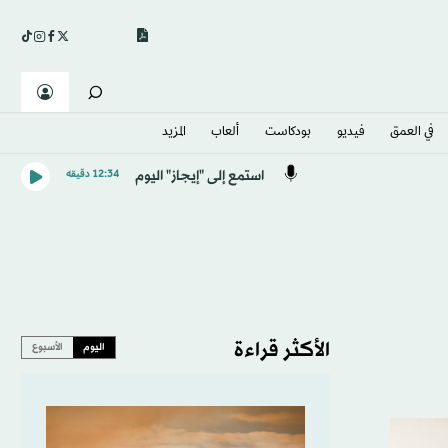
في العمق
فيديو
بودكاست
ألعاب
المزيد
استمع إلى "إيجاز" اليوم
12:34 دقيقه
الأكثر قراءة
اليوم
الأسبوع