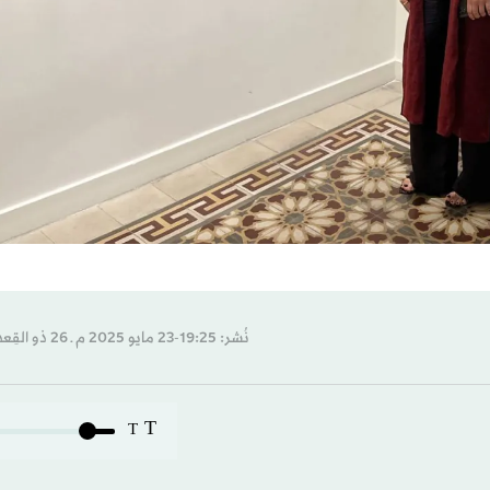
نُشر: 19:25-23 مايو 2025 م ـ 26 ذو القِعدة 1446 هـ
T
T