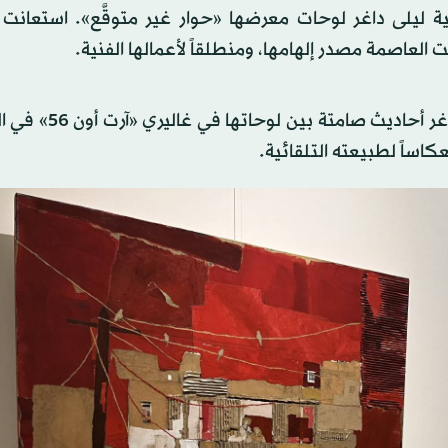
ية ليلى داغر لوحات معرضها «حوار غير متوقَّع». استعانت 
 العاصمة مصدر إلهامها، ومنطلقاً لأعمالها الفنية.
بألوان دافئة وباردة، وباستخدام الورق والخيطان، صاغت د
كاساً لطبيعته التلقائية.