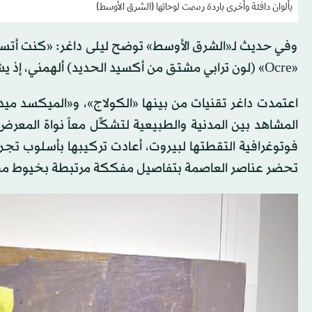
بألوان دافئة وأخرى باردة رسمت لوحاتها (الشرق الأوسط)
وفي حديث لـ«الشرق الأوسط» توضح ليلى داغر: «كنت أتس
«Ocre» (لون ترابي مشتق من أكسيد الحديد) ألهمني، إذ يشبه دفء منطقتنا، فبدأت تنفيذ الفكرة تلقائياً».
اعتمدت داغر تقنيات من بينها «الكولاج»، و«الميكسد ميديا»،
المشاهد بين المدنية والطبيعية لتشكِّل معاً نواة المع
فوتوغرافية التقطتها لبيروت، أعادت تركيبها بأسلوب تجر
تحضر عناصر العاصمة بتفاصيل مفككة مرتبطة بخيوط مطرَّزة،