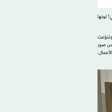
 لونها
تنوَّعت
 من صور
لأعمال،