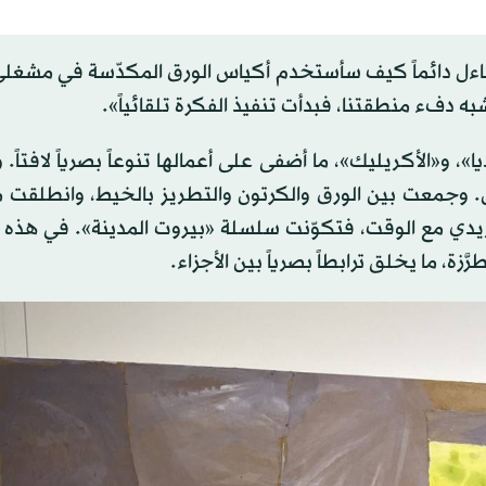
اءل دائماً كيف سأستخدم أكياس الورق المكدّسة في مشغلي؟
 و«الأكريليك»، ما أضفى على أعمالها تنوعاً بصرياً لافتاً. و
رض. وجمعت بين الورق والكرتون والتطريز بالخيط، وانطلقت
يدي مع الوقت، فتكوّنت سلسلة «بيروت المدينة». في هذه ا
 ما يخلق ترابطاً بصرياً بين الأجزاء.