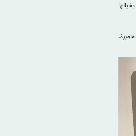
بخيالها
اغر أحاديث صامتة بين لوحاتها في غاليري «آرت أون 56» في الجميزة.