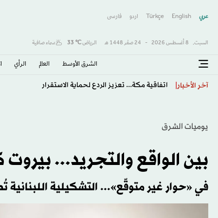
عربي
English
Türkçe
اردو
فارسى
السبت,
8 أغسطس 2026
-
24 صفَر 1448 هـ
الرياض
℃
33
سماء صافية
الشرق الأوسط​
العالم
الرأي
ا
اتفاقية مكة... تعزيز الردع لحماية الاستقرار
آخر الأخبار
يوميات الشرق
بين الواقع والتجريد... بيروت ك
في «حوار غير متوقّع»... التشكيلية اللبنانية تُ