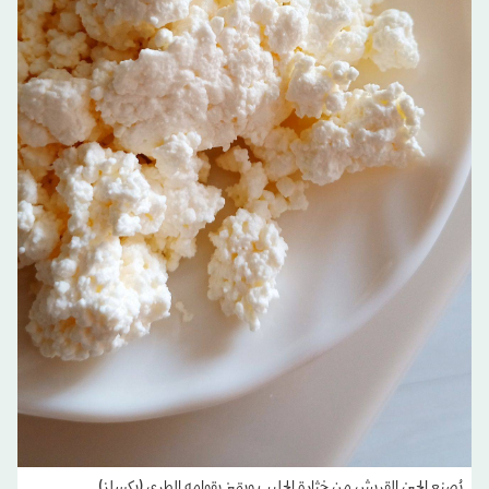
يُصنع الجبن القريش من خثارة الحليب ويتميز بقوامه الطري (بكسلز)