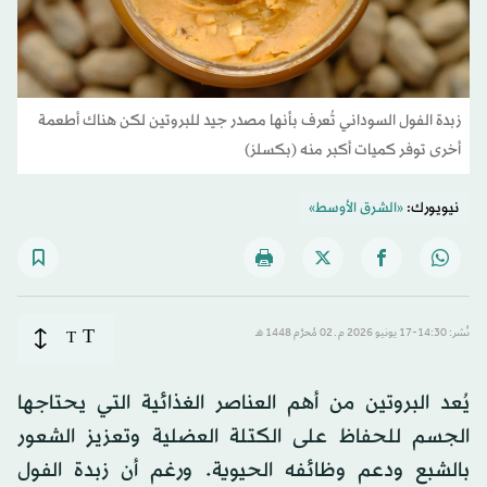
زبدة الفول السوداني تُعرف بأنها مصدر جيد للبروتين لكن هناك أطعمة
أخرى توفر كميات أكبر منه (بكسلز)
نيويورك:
«الشرق الأوسط»
T
نُشر: 14:30-17 يونيو 2026 م ـ 02 مُحرَّم 1448 هـ
T
يُعد البروتين من أهم العناصر الغذائية التي يحتاجها
الجسم للحفاظ على الكتلة العضلية وتعزيز الشعور
بالشبع ودعم وظائفه الحيوية. ورغم أن زبدة الفول