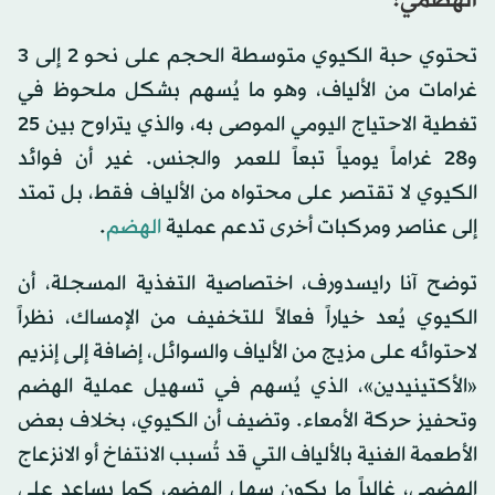
الهضمي؟
تحتوي حبة الكيوي متوسطة الحجم على نحو 2 إلى 3
غرامات من الألياف، وهو ما يُسهم بشكل ملحوظ في
تغطية الاحتياج اليومي الموصى به، والذي يتراوح بين 25
و28 غراماً يومياً تبعاً للعمر والجنس. غير أن فوائد
الكيوي لا تقتصر على محتواه من الألياف فقط، بل تمتد
إلى عناصر ومركبات أخرى تدعم عملية
الهضم
.
توضح آنا رايسدورف، اختصاصية التغذية المسجلة، أن
الكيوي يُعد خياراً فعالاً للتخفيف من الإمساك، نظراً
لاحتوائه على مزيج من الألياف والسوائل، إضافة إلى إنزيم
«الأكتينيدين»، الذي يُسهم في تسهيل عملية الهضم
وتحفيز حركة الأمعاء. وتضيف أن الكيوي، بخلاف بعض
الأطعمة الغنية بالألياف التي قد تُسبب الانتفاخ أو الانزعاج
الهضمي، غالباً ما يكون سهل الهضم، كما يساعد على