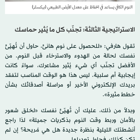
النوم الكافي يساعد في الحفاظ على معدل الأيض الطبيعي (بيكسلز)
الاستراتيجية الثالثة: تجنّب كل ما يُثير حماسك
تقول هارفي: «للحصول على نوم هانئ، حاول أن تُهيّئ
نفسك لحالة من الهدوء والاسترخاء قبل النوم. من
الأفضل تجنّب أي شيء يُثير مشاعرك، سواءً كانت
إيجابية أم سلبية. ليس هذا هو الوقت المناسب لتفقد
بريدك الإلكتروني الأخير أو مراسلة أصدقائك بشأن
خطط مثيرة».
وبدلاً من ذلك، عليك أن تُهيّئ نفسك «لخلق شعور
بالأمان وربط وقت النوم بذكريات جميلة» لذا راجع
أنشطتك الليلية بنظرة جديدة هل هي مُريحة؟ إن لم
تكن كذلك، فحاول تعديلها.