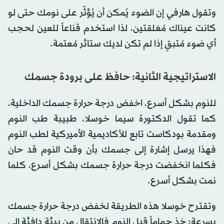
وتقول هارفي إن الضوء يُمكن أن يُؤثّر على نومك حتى لو
كانت عيناك مُغلقتين، لذا استخدم قناعاً للعين لحجب
أي ضوء مُتبقٍ إذا لم تكن لديك ستائر مُعتمة.
الاستراتيجية الثانية: حافظ على برودة جسمك
للنوم بشكل أسرع، اخفض درجة حرارة جسمك الداخلية،
كما تقول الدكتورة سيما خوسلا، طبيبة طب النوم
ومقدمة بودكاست تابع للأكاديمية الأميركية لطب النوم
فهذا يرسل إشارة إلى جسمك بأن وقت النوم قد حان
فكلما انخفضت درجة حرارة جسمك بشكل أسرع، كلما
نمت بشكل أسرع.
وتقترح خوسلا هذه الطريقة لخفض درجة حرارة جسمك
بسرعة: خذ حماماً قبل النوم فالانتقال من بيئة دافئة إلى