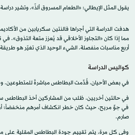
يقول المثل الإيطالي: «الطعام المسروق ألذّ»، وتشير دراسة 
هدفت الدراسة التي أجراها فالنتين سكريابين من الأكادي
أربع مناسبات منفصلة. الشيء الوحيد الذي تغيّر هو طريقة 
كواليس الدراسة
في بعض الأحيان، قُدِّمت البطاطس مباشرةً للمتطوعين.
في حالتين أخريين، طُلب من المشاركين أخذ البطاطس سر
في جوٍّ مريح، حيث كان خطر انكشاف أمرهم منخفضاً؛ 
صارم.
وفي كل مرة، يتم تقييم جودة البطاطس المقلية على مقي