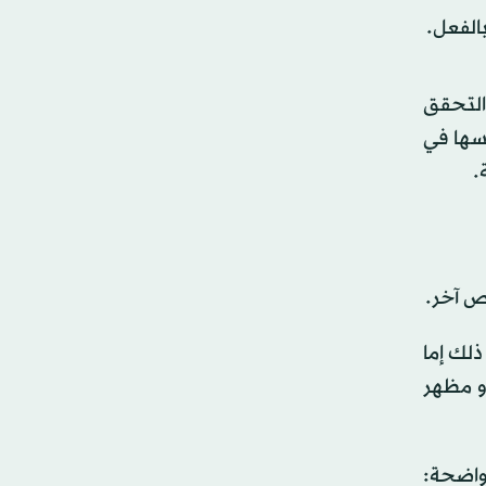
بالفعل.
 التحقق
طاطس المقلية نفسها في
.
ص آخر.
لك إما
و مظهر
واضحة: