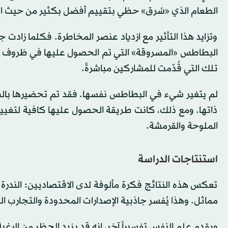
الطعام الذي «سُرق» حظي بتقييم أفضل بكثير من حيث ال
وتزايد هذا التأثير مع ازدياد عنصر المخاطرة. فكلما زادت ج
تلك التي قُدّمت للمشاركين مباشرةً.
لم يتغير شيء في البطاطس نفسها. فقد تم تحضيرها بالطري
ذاتها. ومع ذلك، كانت طريقة الحصول عليها كافية لتغيير 
الملوحة والقرمشة.
استنتاجات الدراسة
تعكس هذه النتائج فكرة مألوفة لدى الاقتصاديين: الندرة تج
مماثل. وهذا يُفسر جاذبية الإصدارات المحدودة والتجارب ا
ويقدم علم النفس تفسيراً آخر، إنه قد يزيد الحظر من الرغب