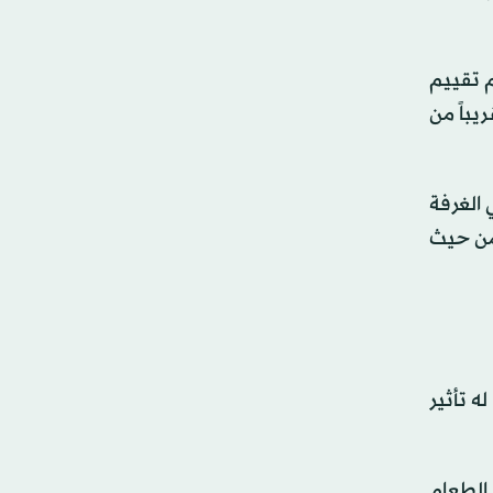
م تقييم
ي المتوسط، ألذ بنسبة 40 في المائة تقريباً من
 الغرفة
 من حيث
ه تأثير
 الطعام