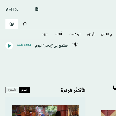
في العمق
فيديو
بودكاست
ألعاب
المزيد
استمع إلى "إيجاز" اليوم
12:34 دقيقه
الأكثر قراءة
اليوم
الأسبوع