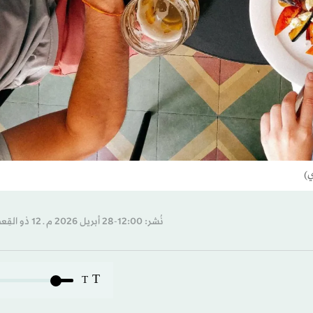
ي)
نُشر: 12:00-28 أبريل 2026 م ـ 12 ذو القِعدة 1447 هـ
T
T