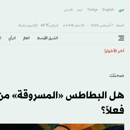
عربي
English
Türkçe
اردو
فارسى
الجمعة,
7 أغسطس 2026
-
23 صفَر 1448 هـ
الرياض
℃
43
غيوم متفرقة
الشرق الأوسط​
العالم
الرأي
ا
متى تستدعي الغازات والانتفاخ مراجعة الطبيب؟
آخر الأخبار
صحتك
هل البطاطس «المسروقة» م
فعلاً؟