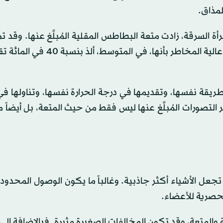
مذاق.
رأة السرقة، زادت متعة البطاطس المقلية المُبلَّغ عنها. وقد ت
البطاطس «المسروقة» التي تم الحصول عليها في ظروف عالية المخاطر بأنها، ف
قة نفسها، وتقديمها في درجة الحرارة نفسها، وتناولها في
التصورات المُبلَّغ عنها ليس فقط من حيث المتعة، بل أيضاً
عل الأشياء أكثر جاذبية. وغالباً ما يكون الوصول المحدود ل
لحصرية للأعضاء.
ة والمتعة، وقد تكون المخالفات الصغيرة مثيرة. فبالإضافة إلى