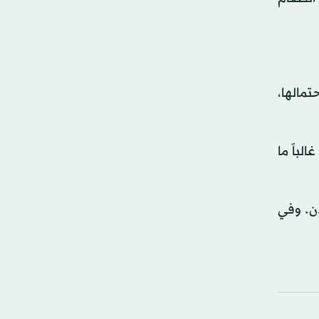
تمالها،
لباً ما
ذن. وفي