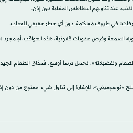
الذنب، عند تناولهم البطاطس المقلية دون إذن.
لسرقات» في ظروف مُحكمة، دون أي خطر حقيقي للعقاب.
يه السمعة وفرض عقوبات قانونية. هذه العواقب، أو مجرد اح
طعام وتفضيلاته»، تحمل درساً أوسع. فمذاق الطعام الجيد غا
صطلح «نوسوميغي»، للإشارة إلى تناول شيء ممنوع من دون إ