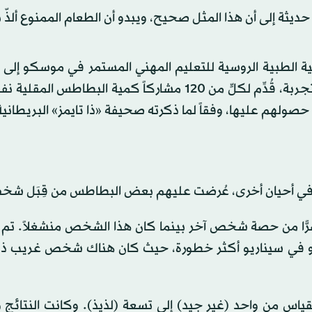
حديثة إلى أن هذا المثل صحيح، ويبدو أن الطعام الممنوع ألذّ 
مية الطبية الروسية للتعليم المهني المستمر في موسكو إلى
مما إذا كان «التجاوز الأخلاقي قد يُعزز متعة التذوق». في تجربة، قُدِّم لكلٍّ من 120 مشاركاً كمية الب
حصولهم عليها، وفقاً لما ذكرته صحيفة «ذا تايمز» البريطانية
 وفي أحيان أخرى، عُرضت عليهم بعض البطاطس من قِبَل شخ
ًّا من حصة شخص آخر بينما كان هذا الشخص منشغلاً. تم ذ
أو في سيناريو أكثر خطورة، حيث كان هناك شخص غريب ذ
اس من واحد (غير جيد) إلى تسعة (لذيذ). وكانت النتائج 