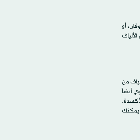
فان، أو
الألياف
لياف من
ي أيضاً
لأكسدة.
 يمكنك