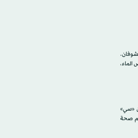
لشوفان.
 الماء،
ن «سي»
عم صحة