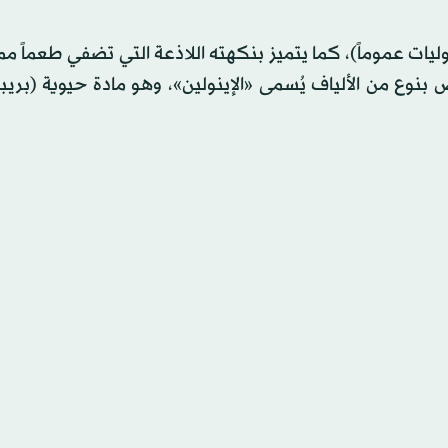
ليات عموماً)، كما يتميز بنكهته اللاذعة التي تضفي طعماً ممي
ع من الألياف يُسمى «الإينولين»، وهو مادة حيوية (بريبا