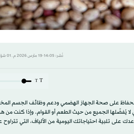
نُشر: 14:05-19 مارس 2026 م ـ 01 شوّال 1447 هـ
T
T
ً للحفاظ على صحة الجهاز الهضمي ودعم وظائف الجسم المختل
 لا يُفضّلها الجميع من حيث الطعم أو القوام. وإذا كنت من هؤل
ك على تلبية احتياجاتك اليومية من الألياف، التي تتراوح ع