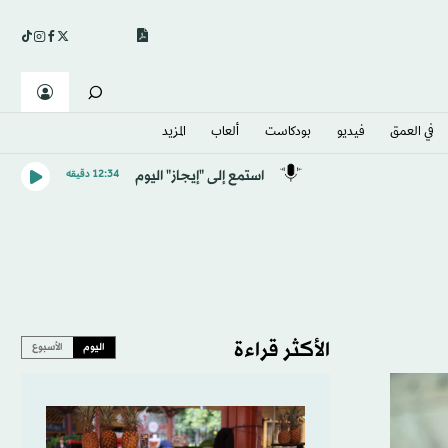
في العمق
فيديو
بودكاست
ألعاب
المزيد
استمع إلى "إيجاز" اليوم
12:34 دقيقه
الأكثر قراءة
اليوم
الأسبوع