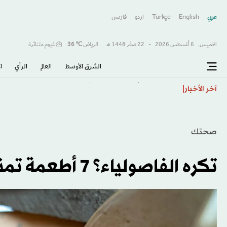
عربي
English
Türkçe
اردو
فارسى
الخميس,
6 أغسطس 2026
-
22 صفَر 1448 هـ
الرياض
℃
36
غيوم متناثرة
الشرق الأوسط​
العالم
الرأي
ا
ترمب يهاجم الديمقراطيين والسيد بعد انتخابات ميشيغان
آخر الأخبار
صحتك
تكره الفاصولياء؟ 7 أطعمة تمنحك الألياف بسهولة