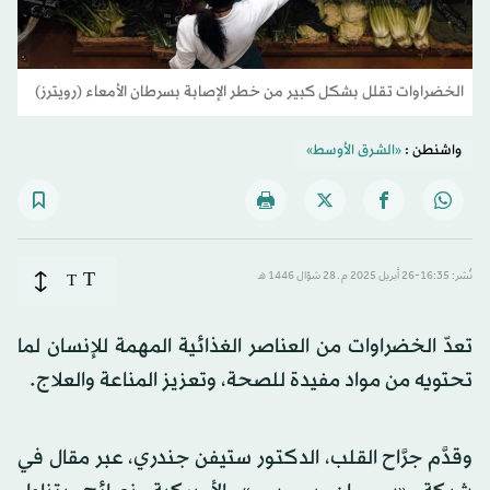
الخضراوات تقلل بشكل كبير من خطر الإصابة بسرطان الأمعاء (رويترز)
واشنطن :
«الشرق الأوسط»
T
نُشر: 16:35-26 أبريل 2025 م ـ 28 شوّال 1446 هـ
T
تعدّ الخضراوات من العناصر الغذائية المهمة للإنسان لما
تحتويه من مواد مفيدة للصحة، وتعزيز المناعة والعلاج.
وقدَّم جرَّاح القلب، الدكتور ستيفن جندري، عبر مقال في