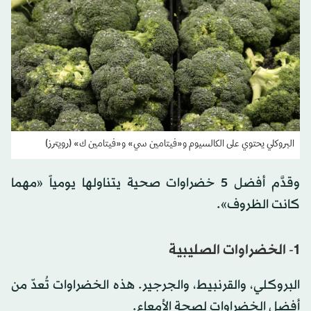
البروكلي يحتوي على الكالسيوم و«فيتامين سي» و«فيتامين ك» (رويترز)
وقدَّم أفضل 5 خضراوات صحية يتناولها يومياً «مهما
كانت الظروف».
1- الخضراوات الصليبية
البروكلي، والقرنبيط، والجرجير. هذه الخضراوات تُعدّ من
أفضل الخضراوات لصحة الأمعاء.