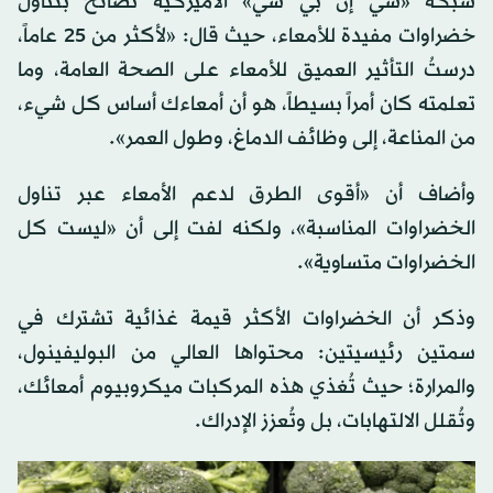
شبكة «سي إن بي سي» الأميركية نصائح بتناول
خضراوات مفيدة للأمعاء، حيث قال: «لأكثر من 25 عاماً،
درستُ التأثير العميق للأمعاء على الصحة العامة، وما
تعلمته كان أمراً بسيطاً، هو أن أمعاءك أساس كل شيء،
من المناعة، إلى وظائف الدماغ، وطول العمر».
وأضاف أن «أقوى الطرق لدعم الأمعاء عبر تناول
الخضراوات المناسبة»، ولكنه لفت إلى أن «ليست كل
الخضراوات متساوية».
وذكر أن الخضراوات الأكثر قيمة غذائية تشترك في
سمتين رئيسيتين: محتواها العالي من البوليفينول،
والمرارة؛ حيث تُغذي هذه المركبات ميكروبيوم أمعائك،
وتُقلل الالتهابات، بل وتُعزز الإدراك.