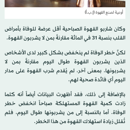
أوعية لصنع القهوة (إ.ب.أ)
وكان شاربو القهوة الصباحية أقل عرضة للوفاة بأمراض
القلب بنسبة 31 في المائة مقارنةً بمن لا يشربون القهوة.
لكنَّ خطر الوفاة لم ينخفض ​​بشكل كبير لدى الأشخاص
الذين يشربون القهوة طوال اليوم مقارنةً بمن لا
يشربونها. بمعنى آخر، لم يُقدم شرب القهوة على مدار
اليوم أي فائدة صحية لهم.
بالإضافة إلى ذلك، فقد أظهرت البيانات أيضاً أنه كلما
زادت كمية القهوة المستهلكة صباحاً انخفض خطر
الوفاة. أما بالنسبة إلى من يشربونها طوال اليوم، فلم
تُقلل زيادة استهلاك القهوة من هذا الخطر.