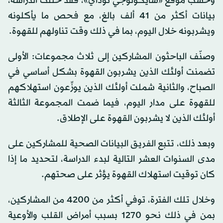
وحسب موقع «سايكولوجي توداي»، فقد حللت الدراسة،
بيانات أكثر من 41 ألف بالغ، مع فحص ما يأكلونه
ويشربونه خلال اليوم، بما في ذلك وقت تناولهم للقهوة.
وصنّف الباحثون المشاركين إلى ثلاث مجموعات: الأولى
تضمنت أولئك الذين يشربون القهوة بشكل أساسي في
الصباح، والثانية شملت أولئك الذين يوزِّعون استهلاكهم
للقهوة على مدار اليوم، فيما ضمت المجموعة الثالثة
أولئك الذين لا يشربون القهوة على الإطلاق.
وبعد ذلك، تتبع الفريق البيانات الصحية للمشاركين على
مدى السنوات العشر التالية لبدء الدراسة، لتحديد ما إذا
كان توقيت استهلاك القهوة يؤثر على صحتهم.
وخلال تلك الفترة، توفي أكثر من 4200 من المشاركين،
بمن في ذلك نحو 1270 بسبب أمراض القلب والأوعية