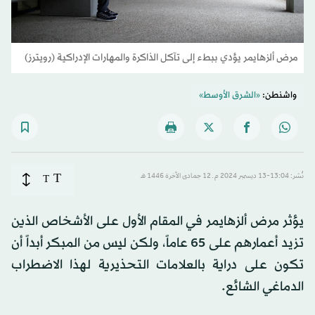
مرض ألزهايمر يؤدي ببطء إلى تآكل الذاكرة والمهارات الإدراكية (رويترز)
واشنطن:
«الشرق الأوسط»
T
نُشر: 13:04-13 ديسمبر 2024 م ـ 12 جمادى الآخرة 1446 هـ
T
يؤثر مرض ألزهايمر في المقام الأول على الأشخاص الذين
تزيد أعمارهم على 65 عاماً، ولكن ليس من المبكر أبداً أن
تكون على دراية بالعلامات التحذيرية لهذا الاضطراب
الدماغي الشائع.