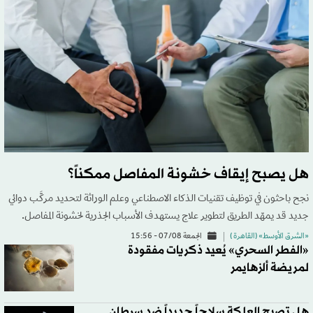
هل يصبح إيقاف خشونة المفاصل ممكناً؟
نجح باحثون في توظيف تقنيات الذكاء الاصطناعي وعلم الوراثة لتحديد مركَّب دوائي
جديد قد يمهّد الطريق لتطوير علاج يستهدف الأسباب الجذرية لخشونة المفاصل.
«الشرق الأوسط» (القاهرة )
الجمعة 07/08 - 15:56
«الفطر السحري» يُعيد ذكريات مفقودة
لمريضة ألزهايمر
هل تصبح العلكة سلاحاً جديداً ضد سرطان