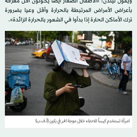
ويقول ليندن: «الأطفال الصغار أيضا يكونون أقل معرفة
بأعراض الأمراض المرتبطة بالحرارة وأقل وعيا بضرورة
ترك الأماكن الحارة إذا بدأوا في الشعور بالحرارة الزائدة».
امرأة تستخدم كيساً للاحتماء خلال موجة الحر في بكين (أ.ف.ب)