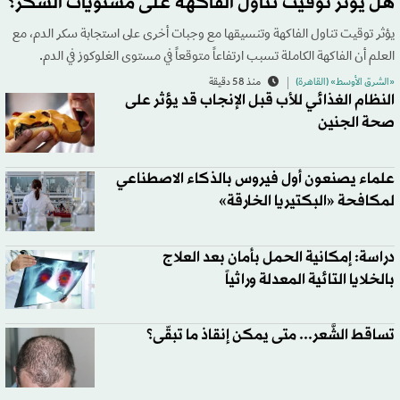
هل يؤثر توقيت تناول الفاكهة على مستويات السكر؟
يؤثر توقيت تناول الفاكهة وتنسيقها مع وجبات أخرى على استجابة سكر الدم، مع
العلم أن الفاكهة الكاملة تسبب ارتفاعاً متوقعاً في مستوى الغلوكوز في الدم.
«الشرق الأوسط» (القاهرة)
منذ 58 دقيقة
النظام الغذائي للأب قبل الإنجاب قد يؤثر على
صحة الجنين
علماء يصنعون أول فيروس بالذكاء الاصطناعي
لمكافحة «البكتيريا الخارقة»
دراسة: إمكانية الحمل بأمان بعد العلاج
بالخلايا التائية المعدلة وراثياً
تساقط الشَّعر... متى يمكن إنقاذ ما تبقّى؟