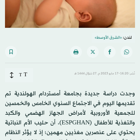
لندن:
«الشرق الأوسط»
T
نُشر: 16:20-17 مايو 2023 م ـ 27 شوّال 1444 هـ
T
وجدت دراسة جديدة بجامعة أمستردام الهولندية تم
تقديمها اليوم في الاجتماع السنوي الخامس والخمسين
للجمعية الأوروبية لأمراض الجهاز الهضمي والكبد
والتغذية للأطفال (ESPGHAN)، أن حليب الأم النباتية
يحتوي على عنصرين مغذيين مهمين؛ إذ لا يؤثر النظام