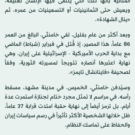
المثالية بأنها تلك التي يتلقى فيها الإنسان تعليمه،
ويعيش حتى الثمانينيات أو التسعينيات من عمره، ثم
«ينال الشهادة».
وبعد أكثر من عام بقليل، لقي خامنئي، البالغ من العمر
86 عاماً، هذا المصير، إذ قُتل في فبراير (شباط) الماضي
مع بداية الحرب الأميركية - الإسرائيلية على إيران، وهي
نهاية اعتبرها أنصاره تتويجاً لمسيرته الثورية، وفقاً
لصحيفة «فاينانشال تايمز».
وسيُدفن خامنئي، الخميس، في مدينة مشهد، مسقط
رأسه، في مراسم لا تمثل مجرد ختام لجنازة استمرت عدة
أيام، بل ترمز أيضاً إلى نهاية حقبة امتدت قرابة 37 عاماً،
ظل خلالها الشخصية الأكثر تأثيراً في رسم سياسات إيران
والحفاظ على تماسك النظام.