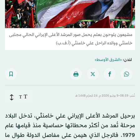
مشيعون يلوحون بعلم يحمل صور المرشد الأعلى الإيراني الحالي مجتبى
خامنئي ووالده الراحل علي خامنئي (أ.ف.ب)
لندن:
«الشرق الأوسط»
T
نُشر: 08:59-9 يوليو 2026 م ـ 24 مُحرَّم 1448 هـ
T
برحيل المرشد الأعلى الإيراني علي خامنئي، تدخل البلاد
مرحلة تُعد من أكثر محطاتها حساسية منذ قيامها عام
1979. فالرجل الذي هيمن على مفاصل الدولة طوال ما