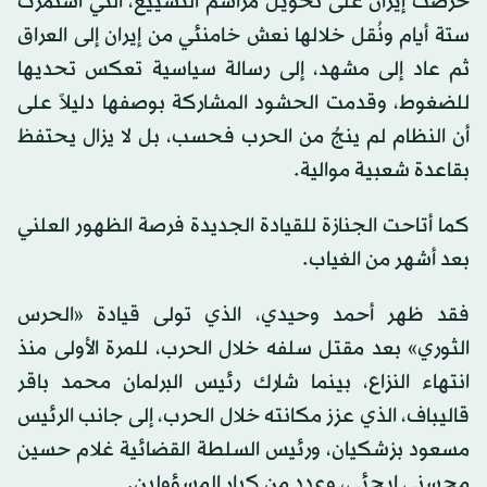
حرصت إيران على تحويل مراسم التشييع، التي استمرت
ستة أيام ونُقل خلالها نعش خامنئي من إيران إلى العراق
ثم عاد إلى مشهد، إلى رسالة سياسية تعكس تحديها
للضغوط، وقدمت الحشود المشاركة بوصفها دليلاً على
أن النظام لم ينجُ من الحرب فحسب، بل لا يزال يحتفظ
بقاعدة شعبية موالية.
كما أتاحت الجنازة للقيادة الجديدة فرصة الظهور العلني
بعد أشهر من الغياب.
فقد ظهر أحمد وحيدي، الذي تولى قيادة «الحرس
الثوري» بعد مقتل سلفه خلال الحرب، للمرة الأولى منذ
انتهاء النزاع، بينما شارك رئيس البرلمان محمد باقر
قاليباف، الذي عزز مكانته خلال الحرب، إلى جانب الرئيس
مسعود بزشكيان، ورئيس السلطة القضائية غلام حسين
محسني إيجئي، وعدد من كبار المسؤولين.