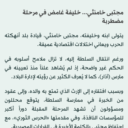
0
seconds
of
مجتبى خامنئي... خليفة غامض في مرحلة
0
seconds
مضطربة
يتولى ابنه وخليفته، مجتبى خامنئي، قيادة بلد أنهكته
الحرب ويعاني اختلالات اقتصادية عميقة.
ورغم انتقال السلطة إليه، لا تزال ملامح أسلوبه في
الحكم غير واضحة، إذ لم يُشاهد علناً منذ تعيينه في
مارس (آذار)، كما لا يُعرف الكثير عن رؤيته لإدارة البلاد.
وبسبب افتقاره إلى الإرث الذي تمتع به والده، وإلى عقود
من الخبرة في ممارسة السلطة، يتوقع محللون
ومسؤولون أن تشهد المرحلة المقبلة دوراً أكبر
للمؤسسات النافذة، وفي مقدمتها «الحرس الثوري»، مع
احتفاظ مجتبى بالكلمة الأخيرة في القرارات المصيرية.