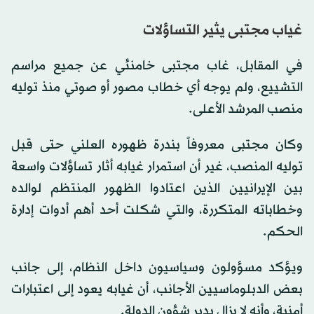
0
seconds
of
غياب مجتبى يثير التساؤلات
0
seconds
في المقابل، غاب مجتبى خامنئي عن جميع مراسم
التشييع، ولم يوجه أي خطاب مصور أو صوتي منذ توليه
منصب المرشد الأعلى.
وكان مجتبى معروفاً بندرة ظهوره العلني حتى قبل
توليه المنصب، غير أن استمرار غيابه أثار تساؤلات واسعة
بين الإيرانيين الذين اعتادوا الظهور المنتظم لوالده
وخطاباته المتكررة، والتي شكلت أحد أهم أدوات إدارة
الحكم.
ويؤكد مسؤولون وسياسيون داخل النظام، إلى جانب
بعض الدبلوماسيين الأجانب، أن غيابه يعود إلى اعتبارات
أمنية، وأنه لا يزال يدير شؤون الدولة.