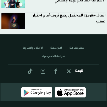
الأسترالية بعد لجوئهما الإنساني
اتفاق «هرمز» المحتمل يضع ترمب أمام اختبار
صعب
معلومات عنا
اعلن معنا
الأحكام والشروط
سياسة الخصوصية
تابعنا