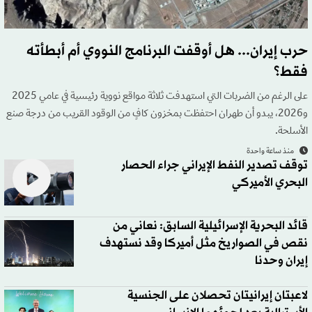
حرب إيران... هل أوقفت البرنامج النووي أم أبطأته
فقط؟
على الرغم من الضربات التي استهدفت ثلاثة مواقع نووية رئيسية في عامي 2025
و2026، يبدو أن طهران احتفظت بمخزون كافٍ من الوقود القريب من درجة صنع
الأسلحة.
منذ ساعة واحدة
توقف تصدير النفط الإيراني جراء الحصار
البحري الأميركي
قائد البحرية الإسرائيلية السابق: نعاني من
نقص في الصواريخ مثل أميركا وقد نستهدف
إيران وحدنا
لاعبتان إيرانيتان تحصلان على الجنسية