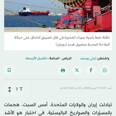
ناقلة نفط راسية بميناء الفجيرة في ظلّ تضييق الخناق على حركة
الملاحة البحرية بمضيق هرمز (رويترز)
واشنطن:
إيلي يوسف
الرياض - المنامة:
«الشرق الأوسط»
T
نُشر: 01:07-7 يونيو 2026 م ـ 22 ذو الحِجّة 1447 هـ
T
تبادلت إيران والولايات المتحدة، أمس السبت، هجمات
بالمسيّرات والصواريخ الباليستية، في اختبار هو الأشد