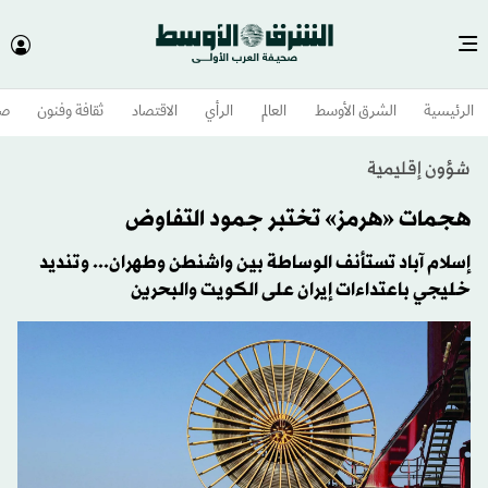
الرئيسية
الشرق الأوسط​
العالم
الرأي
الاقتصاد
ثقافة وفنون
صح
شؤون إقليمية
هجمات «هرمز» تختبر جمود التفاوض
إسلام آباد تستأنف الوساطة بين واشنطن وطهران... وتنديد
خليجي باعتداءات إيران على الكويت والبحرين