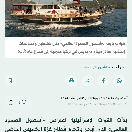
قوارب تابعة لـ«أسطول الصمود العالمي» تقل ناشطين ومساعدات
إنسانية تغادر ميناء مرمريس في تركيا متجهة إلى قطاع غزة (أ.ب)
تل أبيب:
«الشرق الأوسط»
آخر تحديث: 14:13-18 مايو 2026 م ـ 02 ذو الحِجّة 1447 هـ
T
T
نُشر: 09:56-18 مايو 2026 م ـ 02 ذو الحِجّة 1447 هـ
بدأت القوات الإسرائيلية اعتراض «أسطول الصمود
العالمي» الذي أبحر باتجاه قطاع غزة الخميس الماضي