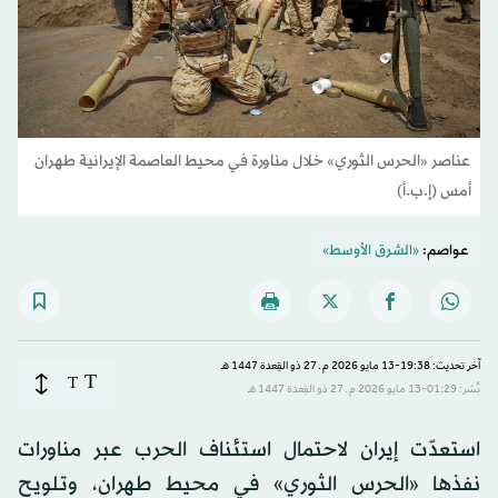
عناصر «الحرس الثوري» خلال مناورة في محيط العاصمة الإيرانية طهران
أمس (إ.ب.أ)
عواصم:
«الشرق الأوسط»
آخر تحديث: 19:38-13 مايو 2026 م ـ 27 ذو القِعدة 1447 هـ
T
T
نُشر: 01:29-13 مايو 2026 م ـ 27 ذو القِعدة 1447 هـ
استعدّت إيران لاحتمال استئناف الحرب عبر مناورات
نفذها «الحرس الثوري» في محيط طهران، وتلويح