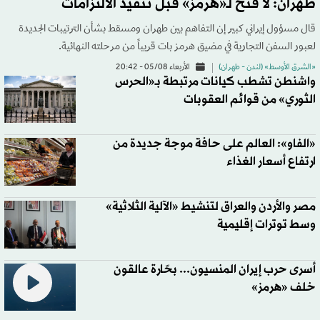
طهران: لا فتح لـ«هرمز» قبل تنفيذ الالتزامات
قال مسؤول إيراني كبير إن التفاهم بين طهران ومسقط بشأن الترتيبات الجديدة
لعبور السفن التجارية في مضيق هرمز بات قريباً من مرحلته النهائية.
«الشرق الأوسط» (لندن - طهران)
الأربعاء 05/08 - 20:42
واشنطن تشطب كيانات مرتبطة بـ«الحرس
الثوري» من قوائم العقوبات
«الفاو»: العالم على حافة موجة جديدة من
ارتفاع أسعار الغذاء
مصر والأردن والعراق لتنشيط «الآلية الثلاثية»
وسط توترات إقليمية
أسرى حرب إيران المنسيون... بحّارة عالقون
خلف «هرمز»