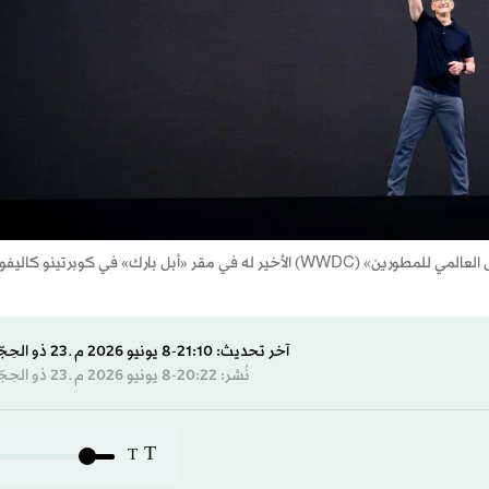
أشار تيم كوك الرئيس التنفيذي لشركة «أبل» بعلامة السلام خلال مؤتمر «أبل العالمي للمطورين» (WWDC) الأخير له في مقر «أبل بارك» في كوبرتينو ك
آخر تحديث: 21:10-8 يونيو 2026 م ـ 23 ذو الحِجّة 1447 هـ
نُشر: 20:22-8 يونيو 2026 م ـ 23 ذو الحِجّة 1447 هـ
T
T