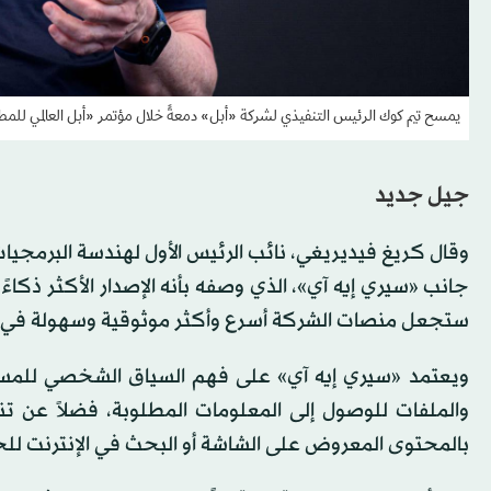
يمسح تيم كوك الرئيس التنفيذي لشركة «أبل» دمعةً خلال مؤتمر «أبل العالمي للمطورين» (WWDC) الأخير له في مقر «أبل با
جيل جديد
وقال كريغ فيديريغي، نائب الرئيس الأول لهندسة البرمجيات 
جانب «سيري إيه آي»، الذي وصفه بأنه الإصدار الأكثر ذكاءً 
ستجعل منصات الشركة أسرع وأكثر موثوقية وسهولة في ا
ويعتمد «سيري إيه آي» على فهم السياق الشخصي للمستخد
والملفات للوصول إلى المعلومات المطلوبة، فضلاً عن تنف
بالمحتوى المعروض على الشاشة أو البحث في الإنترنت ل