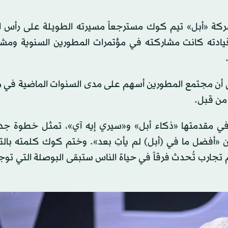
شركة «أبل» تيم كوك مسترجعاً مسيرته الطويلة على رأس ا
 قيادته كانت مشاركته في مؤتمرات المطورين السنوية ومشا
 إلى أن مجتمع المطورين أسهم على مدى السنوات الماضية في
 من قبل.
في مقدمتها «ذكاء أبل» و«سيري إيه آي»، تمثل خطوة جد
 «أفضل ما في (أبل) لم يأتِ بعد». وختم كوك كلمته بالتأ
تجارب تُحدث فرقاً في حياة الناس ستبقى البوصلة التي توج