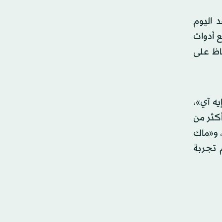
مرها العالمي للمطورين (WWDC) الذي عقد اليوم
ع أدوات
اظ على
ه آي»،
كثر من
 سلسلة من التحديثات التي ستصل إلى أنظمة التشغيل الجديدة «آي أو إس 27»، و«آيباد أو إس 27»، و«ماك
عي في صميم تجربة