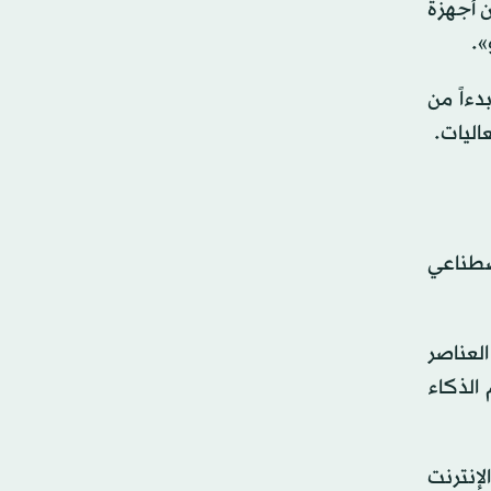
 أجهزة
».
ءاً من
اليات.
صطناعي
العناصر
الذكاء
إنترنت