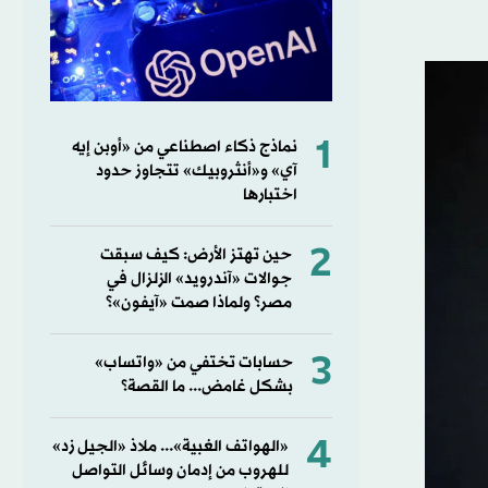
1
نماذج ذكاء اصطناعي من «أوبن إيه
آي» و«أنثروبيك» تتجاوز حدود
اختبارها
2
حين تهتز الأرض: كيف سبقت
جوالات «آندرويد» الزلزال في
مصر؟ ولماذا صمت «آيفون»؟
3
حسابات تختفي من «واتساب»
بشكل غامض... ما القصة؟
4
«الهواتف الغبية»... ملاذ «الجيل زد»
للهروب من إدمان وسائل التواصل