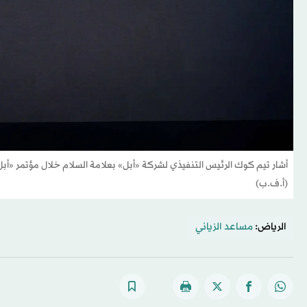
(أ.ف.ب)
الرياض:
مساعد الزياني