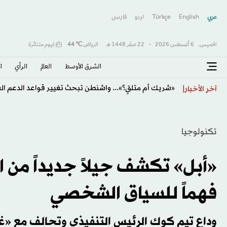
عربي
English
Türkçe
اردو
فارسى
الخميس,
6 أغسطس 2026
-
22 صفَر 1448 هـ
الرياض
℃
44
غيوم متناثرة
الشرق الأوسط​
العالم
الرأي
ا
«شريك أم متلقٍ؟»... واشنطن تبحث تغيير قواعد الدعم ا
آخر الأخبار
تكنولوجيا
«أبل» تكشف جيلاً جديداً من 
فهماً للسياق الشخصي
وداع تيم كوك الرئيس التنفيذي وتحالف مع «غو