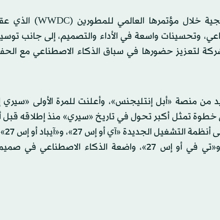
كشفت شركة «أبل» عن أكبر تحديث لمنظومتها البرمجية خلال مؤت
ناعي، وتحسينات واسعة في الأداء والتصميم، إلى جانب توسي
ة لتعزيز حضورها في سباق الذكاء الاصطناعي مع الحف
د من منصة «أبل إنتليجنس»، وأعلنت للمرة الأولى «سيري إي
 خطوة تمثل أكبر تحول في تاريخ «سيري» منذ إطلاقه قبل أ
عقد، كما كشفت عن
أو إس 27»، و«ووتش أو إس 27»، و«فيجن أو إس 27»، و«تي في أو إس 27»، واضعة الذكاء الاصطنا