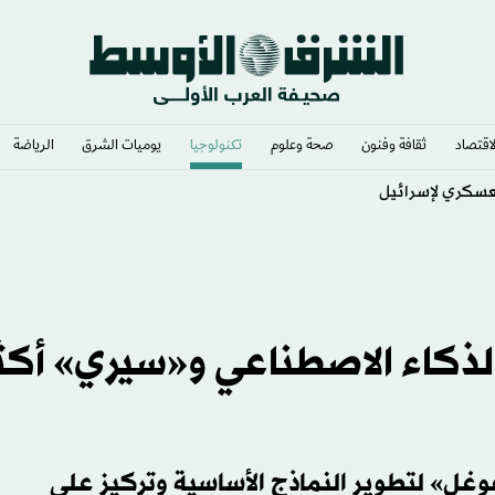
لاقتصاد
ثقافة وفنون
صحة وعلوم
تكنولوجيا
يوميات الشرق​
الرياضة
لعسكري لإسرائيل
الذكاء الاصطناعي و«سيري» أكث
غل» لتطوير النماذج الأساسية وتركيز على