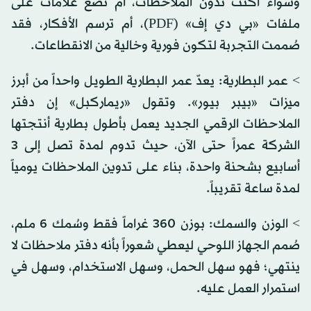
وسواء أكنت تدون الملاحظات، أم تضع علامات على
ملفات «بي دي إف» (PDF)، أم ترسم الأفكار، فقد
صُممت التجربة لتكون فورية وخالية من الانقطاعات.
> عمر البطارية: يعدّ عمر البطارية الطويل واحداً من أبرز
ميزات «بيبر بيور». وتقول «ريماركبل» إن دفتر
الملاحظات الرقمي الجديد يعمل بأطول بطارية أنتجتها
الشركة عمراً حتى الآن، حيث تدوم لمدة تصل إلى 3
أسابيع بشحنة واحدة، بناء على تدوين الملاحظات يومياً
لمدة ساعة تقريباً.
> الوزن والسمك: بوزن 360 غراماً فقط وسُمك 6 ملم،
صُمم الجهاز اللوحي ليعطي شعوراً بأنه دفتر ملاحظات لا
ينتهي؛ فهو سهل الحمل، وسهل الاستخدام، وسهل في
استمرار العمل عليه.