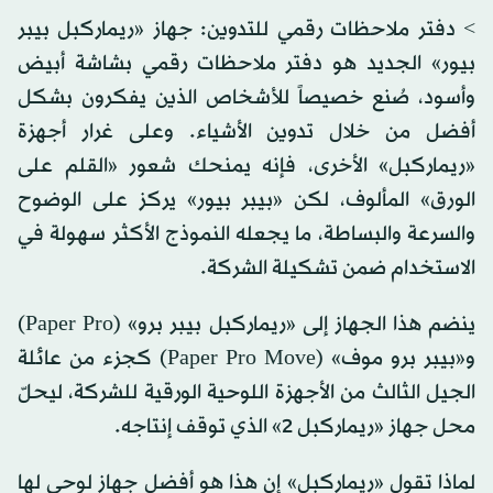
> دفتر ملاحظات رقمي للتدوين: جهاز «ريماركبل بيبر
بيور» الجديد هو دفتر ملاحظات رقمي بشاشة أبيض
وأسود، صُنع خصيصاً للأشخاص الذين يفكرون بشكل
أفضل من خلال تدوين الأشياء. وعلى غرار أجهزة
«ريماركبل» الأخرى، فإنه يمنحك شعور «القلم على
الورق» المألوف، لكن «بيبر بيور» يركز على الوضوح
والسرعة والبساطة، ما يجعله النموذج الأكثر سهولة في
الاستخدام ضمن تشكيلة الشركة.
ينضم هذا الجهاز إلى «ريماركبل بيبر برو» (Paper Pro)
و«بيبر برو موف» (Paper Pro Move) كجزء من عائلة
الجيل الثالث من الأجهزة اللوحية الورقية للشركة، ليحلّ
محل جهاز «ريماركبل 2» الذي توقف إنتاجه.
لماذا تقول «ريماركبل» إن هذا هو أفضل جهاز لوحي لها