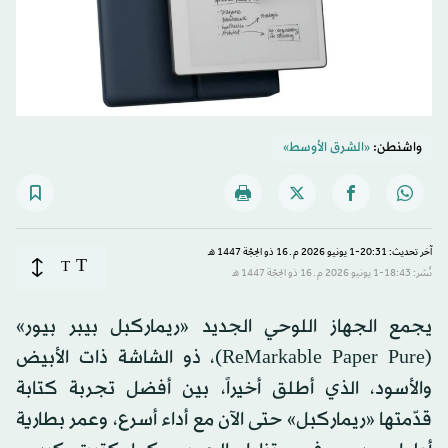
واشنطن:
«الشرق الأوسط»
آخر تحديث: 20:31-1 يونيو 2026 م ـ 16 ذو الحِجّة 1447 هـ
T
T
نُشر: 18:43-1 يونيو 2026 م ـ 16 ذو الحِجّة 1447 هـ
يجمع الجهاز اللوحي الجديد «ريماركبل بيبر بيور»
(ReMarkable Paper Pure)، ذو الشاشة ذات الأبيض
والأسود، الذي أطلق أخيراً، بين أفضل تجربة كتابة
قدّمتها «ريماركبل» حتى الآن مع أداء أسرع، وعمر بطارية