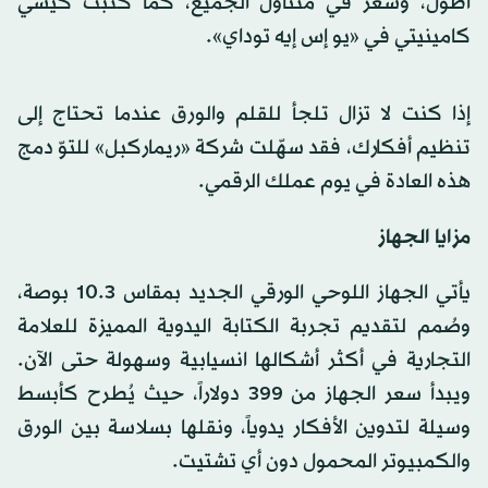
أطول، وسعر في متناول الجميع، كما كتبت كيسي
كامينيتي في «يو إس إيه توداي».
إذا كنت لا تزال تلجأ للقلم والورق عندما تحتاج إلى
تنظيم أفكارك، فقد سهّلت شركة «ريماركبل» للتوّ دمج
هذه العادة في يوم عملك الرقمي.
مزايا الجهاز
يأتي الجهاز اللوحي الورقي الجديد بمقاس 10.3 بوصة،
وصُمم لتقديم تجربة الكتابة اليدوية المميزة للعلامة
التجارية في أكثر أشكالها انسيابية وسهولة حتى الآن.
ويبدأ سعر الجهاز من 399 دولاراً، حيث يُطرح كأبسط
وسيلة لتدوين الأفكار يدوياً، ونقلها بسلاسة بين الورق
والكمبيوتر المحمول دون أي تشتيت.