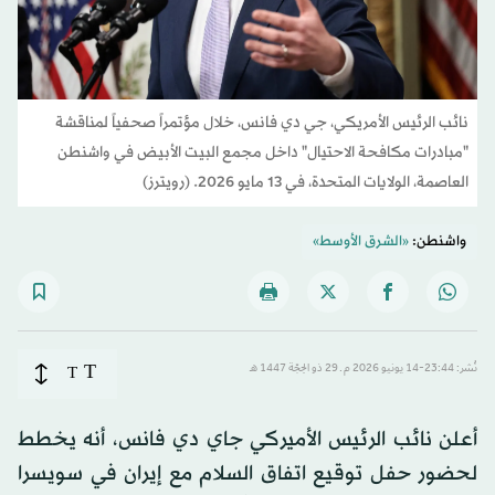
نائب الرئيس الأمريكي، جي دي فانس، خلال مؤتمراً صحفياً لمناقشة
"مبادرات مكافحة الاحتيال" داخل مجمع البيت الأبيض في واشنطن
العاصمة، الولايات المتحدة، في 13 مايو 2026. (رويترز)
واشنطن:
«الشرق الأوسط»
T
نُشر: 23:44-14 يونيو 2026 م ـ 29 ذو الحِجّة 1447 هـ
T
أعلن نائب الرئيس الأميركي جاي دي فانس، أنه يخطط
لحضور حفل توقيع اتفاق السلام مع إيران في سويسرا