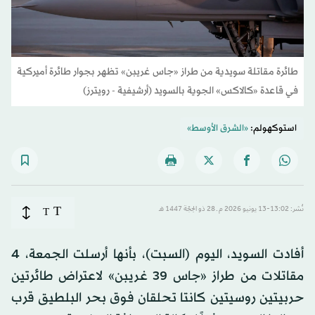
طائرة مقاتلة سويدية من طراز «جاس غريبن» تظهر بجوار طائرة أميركية
في قاعدة «كالاكس» الجوية بالسويد (أرشيفية - رويترز)
استوكهولم:
«الشرق الأوسط»
T
نُشر: 13:02-13 يونيو 2026 م ـ 28 ذو الحِجّة 1447 هـ
T
أفادت السويد، اليوم (السبت)، بأنها أرسلت الجمعة، 4
مقاتلات من طراز «جاس 39 غريبن» لاعتراض طائرتين
حربيتين روسيتين كانتا تحلقان فوق بحر البلطيق قرب