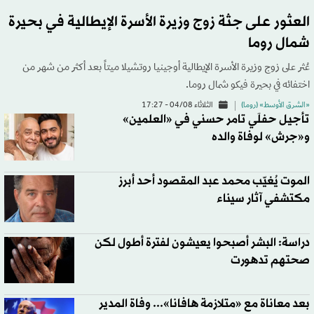
العثور على جثة زوج وزيرة الأسرة الإيطالية في بحيرة
شمال روما
عُثر على زوج وزيرة الأسرة الإيطالية أوجينيا روتشيلا ميتاً بعد أكثر من شهر من
اختفائه في بحيرة فيكو شمال روما.
«الشرق الأوسط» (روما)
الثلاثاء 04/08 - 17:27
تأجيل حفلَي تامر حسني في «العلمين»
و«جرش» لوفاة والده
الموت يُغيّب محمد عبد المقصود أحد أبرز
مكتشفي آثار سيناء
دراسة: البشر أصبحوا يعيشون لفترة أطول لكن
صحتهم تدهورت
بعد معاناة مع «متلازمة هافانا»... وفاة المدير