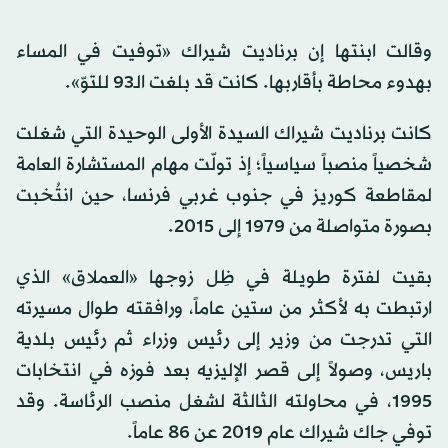
وقالت ابنتها إن برناديت شيراك «توفيت في المساء
بهدوء محاطة بأقاربها. كانت قد بلغت الـ93 للتوّ».
كانت برناديت شيراك السيدة الأولى الوحيدة التي شغلت
شخصياً منصباً سياسياً؛ إذ تولّت مهام المستشارة العامة
لمقاطعة كوريز في جنوب غربي فرنسا، حين انتُخبت
بصورة متواصلة من 1979 إلى 2015.
بقيت لفترة طويلة في ظِل زوجها «العملاق» الذي
ارتبطت به لأكثر من ستين عاماً، ورافقته طوال مسيرته
التي تدرجت من وزير إلى رئيس وزراء ثم رئيس بلدية
باريس، وصولاً إلى قصر الإليزيه بعد فوزه في انتخابات
1995، في محاولته الثالثة لشغل منصب الرئاسة. وقد
توفي جاك شيراك عام 2019 عن 86 عاماً.