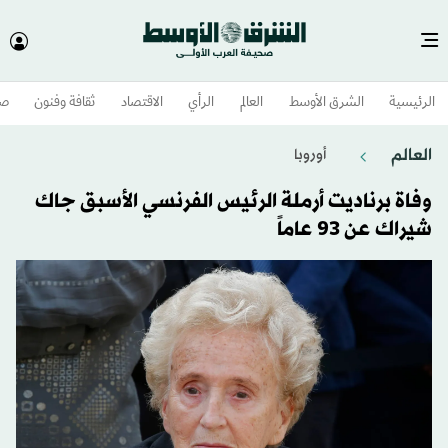
الرئيسية
الشرق الأوسط​
العالم
الرأي
الاقتصاد
ثقافة وفنون
صح
العالم
أوروبا
وفاة برناديت أرملة الرئيس الفرنسي الأسبق جاك
شيراك عن 93 عاماً