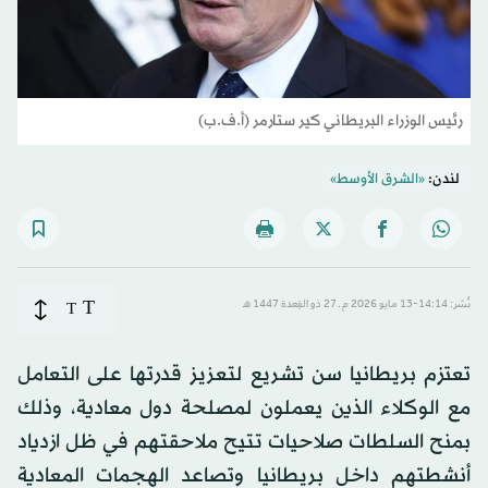
رئيس الوزراء البريطاني كير ستارمر (أ.ف.ب)
لندن:
«الشرق الأوسط»
T
نُشر: 14:14-13 مايو 2026 م ـ 27 ذو القِعدة 1447 هـ
T
تعتزم بريطانيا سن تشريع لتعزيز قدرتها على التعامل
مع الوكلاء الذين يعملون لمصلحة دول معادية، وذلك
بمنح السلطات صلاحيات تتيح ملاحقتهم في ظل ازدياد
أنشطتهم داخل بريطانيا وتصاعد الهجمات المعادية