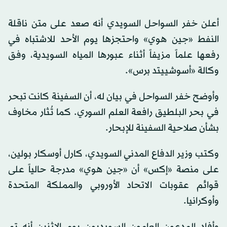
أعلن خفر السواحل السويدي أنه صعد على متن ناقلة
النفط «جين هوي» واحتجزها يوم الأحد للاشتباه في
رفعها علماً مزيفاً أثناء عبورها المياه السويدية، وفق
وكالة «أسوشييتد برس».
وأوضح خفر السواحل في بيان له، أن السفينة كانت تبحر
في بحر البلطيق رافعة العلم السوري. كما تُثار مخاوف
بشأن صلاحية السفينة للإبحار.
وكتب وزير الدفاع المدني السويدي، كارل أوسكار بولين،
على منصة «إكس» أن «جين هوي» مدرجة حالياً على
قوائم عقوبات الاتحاد الأوروبي والمملكة المتحدة
وأوكرانيا.
وأفاد المدعون العامون السويديون يوم الاثنين أنه تم