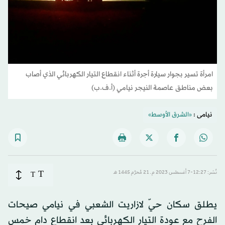
امرأة تسير بجوار سيارة أجرة أثناء انقطاع التيار الكهربائي الذي أصاب
بعض مناطق عاصمة النيجر نيامي (أ.ف.ب)
نيامى :
«الشرق الأوسط»
T
نُشر: 12:27-7 أغسطس 2023 م ـ 21 مُحرَّم 1445 هـ
T
يطلق سكان حيّ لازاريت الشعبي في نيامي صيحات
الفرح مع عودة التيار الكهربائي بعد انقطاع دام خمس