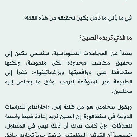
في ما يأتي ما تأمل بكين تحقيقه من هذه القمّة:
ما الذي تريده الصين؟
بعيداً عن المجاملات الدبلوماسية، ستسعى بكين إلى
تحقيق مكاسب محدودة لكن ملموسة، ولكنها
ستحافظ على «واقعيتها وبراغماتيتها»؛ نظراً إلى
الطبيعة غير المتوقّعة لترمب، وفق ما يخلص إليه
محللون.
ويقول بنجامين هو من كلية إس. راجاراتنام للدراسات
الدولية في سنغافورة، إن الصين تريد إعادة ضبط واسعة
للعلاقات، وإنْ كانت تدرك أن ذلك ليس في المتناول،
خصوصاً أن القوتَين العظميَين خاضتا حرباً تجارية حادّة،