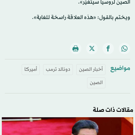
الصين لروسيا سيتغيّر».
ويختم بالقول: «هذه العلاقة راسخة للغاية».
مواضيع
أخبار الصين
دونالد ترمب
أميركا
الصين
مقالات ذات صلة