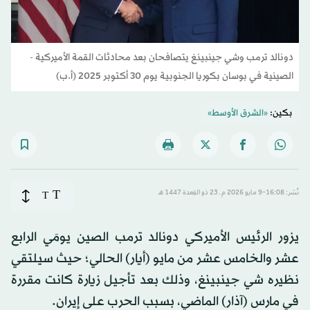
دونالد ترمب وشي جينبينغ يتصافحان بعد محادثات القمة الأميركية -
الصينية في بوسان بكوريا الجنوبية يوم 30 أكتوبر 2025 (أ.ب)
بكين:
«الشرق الأوسط»
T
نُشر: 16:08-9 مايو 2026 م ـ 23 ذو القِعدة 1447 هـ
T
يزور الرئيس الأميركي دونالد ترمب الصين يومَي الرابع
عشر والخامس عشر من مايو (أيار) الحالي؛ حيث سيلتقي
نظيره شي جينبينغ، وذلك بعد تأجيل زيارة كانت مقررة
في مارس (آذار) الماضي، بسبب الحرب على إيران.