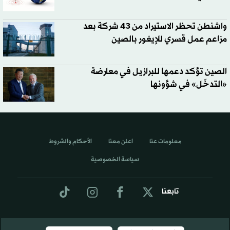
واشنطن تحظر الاستيراد من 43 شركة بعد
مزاعم عمل قسري للإيغور بالصين
الصين تؤكد دعمها للبرازيل في معارضة
«التدخّل» في شؤونها
معلومات عنا
اعلن معنا
الأحكام والشروط
سياسة الخصوصية
تابعنا