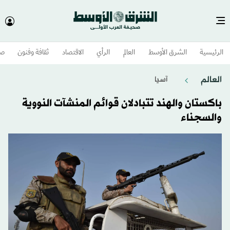
الرئيسية
الشرق الأوسط​
العالم
الرأي
الاقتصاد
ثقافة وفنون
صح
العالم
آسيا
باكستان والهند تتبادلان قوائم المنشآت النووية
والسجناء