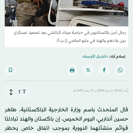
رجال أمن باكستانيون في حراسة ميناء كراتشي بعد تصعيد عسكري
بين بلادهم والهند في مايو الماضي (إ.ب.أ)
إسلام آباد:
«الشرق الأوسط»
T
نُشر: 16:56-1 يناير 2026 م ـ 13 رَجب 1447 هـ
T
قال المتحدث باسم وزارة الخارجية الباكستانية، طاهر
حسين أنداربي، اليوم الخميس، إن باكستان والهند تبادلتا
قوائم منشآتهما النووية بموجب اتفاق خاص يحظر