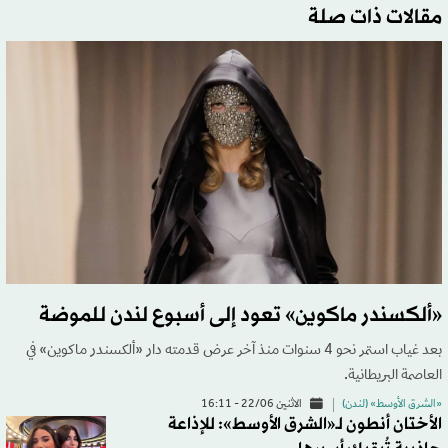
مقالات ذات صلة
«ألكسندر ماكوين» تعود إلى أسبوع لندن للموضة
بعد غياب استمر نحو 4 سنوات منذ آخر عرض قدمته دار «ألكسندر ماكوين» في
العاصمة البريطانية.
«الشرق الأوسط» (لندن)
الاثنين 22/06 - 16:11
الأختان أنطون لـ«الشرق الأوسط»: للإذاعة