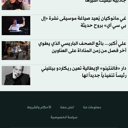
جاذبية تُبقيك أسيرها
غي مانوكيان يُعيد صياغة موسيقى نشرة «إل
بي سي آي» بروح حديثة
علي أكبر... بائع الصحف الباريسي الذي يطوي
آخر فصل من زمن المناداة على العناوين
دار «فالنتينو» الإيطالية تعين ريكاردو بيلليني
رئيساً تنفيذياً جديداً لها
معلومات عنا
اعلن معنا
الأحكام والشروط
سياسة الخصوصية