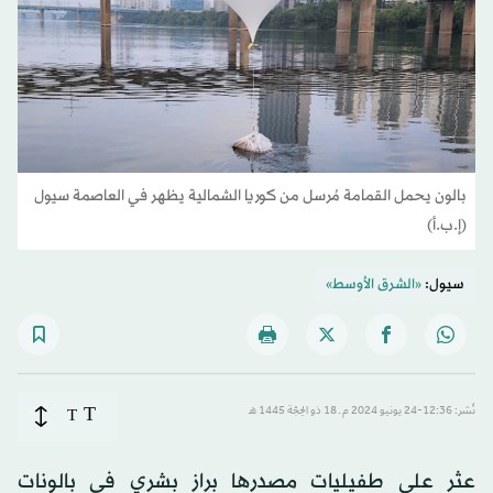
بالون يحمل القمامة مُرسل من كوريا الشمالية يظهر في العاصمة سيول
(إ.ب.أ)
سيول:
«الشرق الأوسط»
T
نُشر: 12:36-24 يونيو 2024 م ـ 18 ذو الحِجّة 1445 هـ
T
عثر على طفيليات مصدرها براز بشري في بالونات