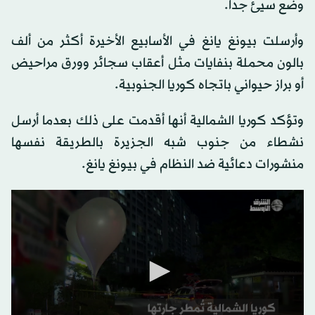
وضع سيئ جداً.
وأرسلت بيونغ يانغ في الأسابيع الأخيرة أكثر من ألف
بالون محملة بنفايات مثل أعقاب سجائر وورق مراحيض
أو براز حيواني باتجاه كوريا الجنوبية.
وتؤكد كوريا الشمالية أنها أقدمت على ذلك بعدما أرسل
نشطاء من جنوب شبه الجزيرة بالطريقة نفسها
منشورات دعائية ضد النظام في بيونغ يانغ.