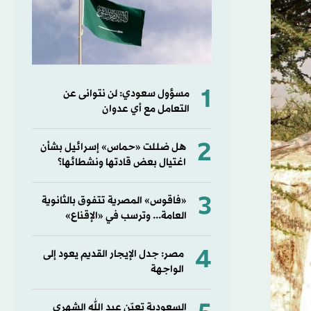
1
مسؤول سعودي: لن نتوانى عن
التعامل مع أي عدوان
2
هل ضللت «حماس» إسرائيل بشأن
اغتيال بعض قادتها ونشطائها؟
3
«فاقوس» المصرية تتفوق بالثانوية
العامة... وترسب في «الإقناع»
4
مصر: جدل الإيجار القديم يعود إلى
الواجهة
السعودية تعيّن عبد الله الشهري