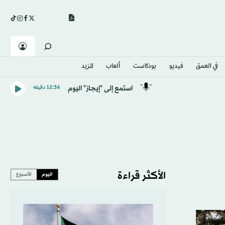
في العمق
فيديو
بودكاست
ألعاب
المزيد
استمع إلى "إيجاز" اليوم
12:34 دقيقه
الأكثر قراءة
اليوم
الأسبوع