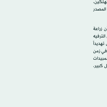
هلكين،
 المصدر
 زراعة
لترفيه
تهديداً
في زمن
لمبيدات
 كبير،