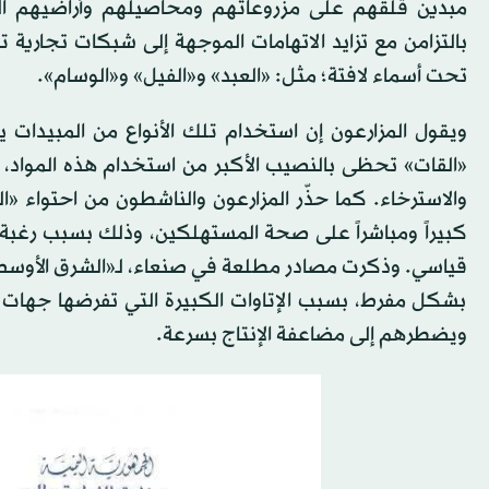
مبدين قلقهم على مزروعاتهم ومحاصيلهم وأراضيهم ال
بالتزامن مع تزايد الاتهامات الموجهة إلى شبكات تجارية 
تحت أسماء لافتة؛ مثل: «العبد» و«الفيل» و«الوسام».
ويقول المزارعون إن استخدام تلك الأنواع من المبيدات 
«القات» تحظى بالنصيب الأكبر من استخدام هذه المواد، 
والاسترخاء. كما حذّر المزارعون والناشطون من احتواء «
كبيراً ومباشراً على صحة المستهلكين، وذلك بسبب رغبة 
قياسي. وذكرت مصادر مطلعة في صنعاء، لـ«الشرق الأوسط»،
بشكل مفرط، بسبب الإتاوات الكبيرة التي تفرضها جهات ت
ويضطرهم إلى مضاعفة الإنتاج بسرعة.