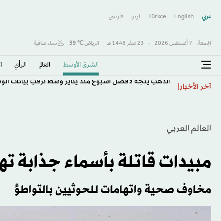
عربي
English
Türkçe
اردو
فارسى
الجمعة,
7 أغسطس 2026
-
23 صفَر 1448 هـ
الرياض
℃
39
سماء صافية
الشرق الأوسط​
العالم
الرأي
ا
الذهب يتجه لأفضل أسبوع منذ يناير وسط ترقب بيانات الو
آخر الأخبار
العالم العربي
مبيدات قاتلة بأسماء جذابة تهد
مخاوف صحية واتهامات للحوثيين بالتواطؤ