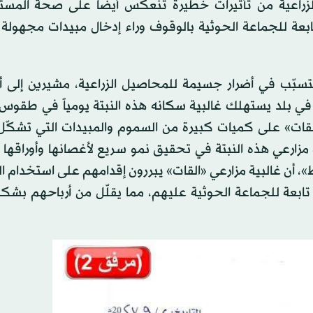
زراعية من تأثيرات خطيرة تنعكس أيضاً على صحة المست
تابعة للجماعة الحوثية بالوقوف وراء إدخال مبيدات مجهولة
يتسبّب في أضرار جسيمة للمحاصيل الزراعية، مشيرين إلى أن
في بلد يستهلك غالبية سكانه هذه النبتة يومياً في طقوس ا
القات» على كميات كبيرة من السموم والمبيدات التي تشكّل 
مزارعي هذه النبتة في تحقيق نمو سريع لأغصانها وأوراقها 
 أن غالبية مزارعي «القات» يبررون إقدامهم على استخدام ا
ابعة للجماعة الحوثية عليهم، مما يقلّل من أرباحهم بشكل