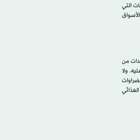
ات التي
لأسواق
دات من
يه. ولا
ضراوات
الغذائي