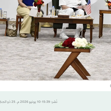
نُشر: 15:39-10 يونيو 2026 م ـ 25 ذو الحِجّة 1447 هـ