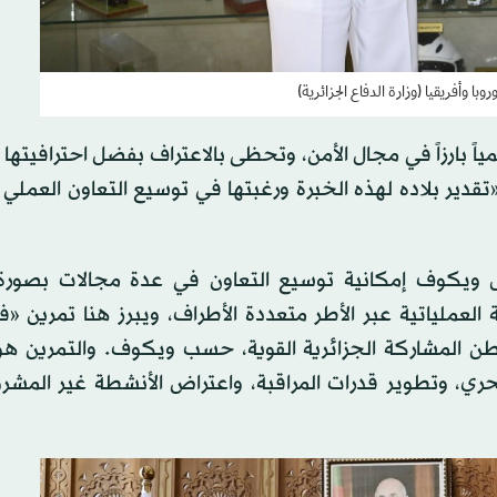
با وأفريقيا (وزارة الدفاع الجزائرية)
مياً بارزاً في مجال الأمن، وتحظى بالاعتراف بفضل احترافيتها 
قدير بلاده لهذه الخبرة ورغبتها في توسيع التعاون العملي 
ال ويكوف إمكانية توسيع التعاون في عدة مجالات بصورة
 العملياتية عبر الأطر متعددة الأطراف، ويبرز هنا تمرين 
فيه واشنطن المشاركة الجزائرية القوية، حسب ويكوف. والتمرين هو
بحري، وتطوير قدرات المراقبة، واعتراض الأنشطة غير المش