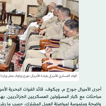
الوفد العسكري الأميركي بقيادة الأميرال جورج ويكوف بمقر وزارة الد
أجرى الأميرال جورج م. ويكوف، قائد القوات البحرية الأميرك
مباحثات مع كبار المسؤولين العسكريين الجزائريين، ب
واضحة وملموسة لمواصلة العمل المشترك، حسب ما رشح من