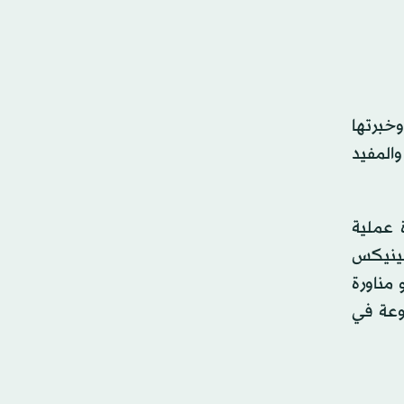
وخبرتها
والمفيد
 عملية
«فينيكس
 مناورة
روعة في