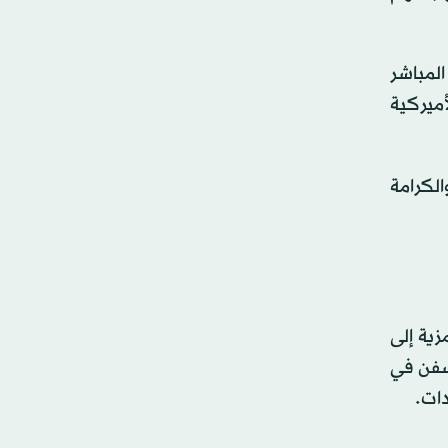
المباشر
أميركية
الكرامة
زية إلى
سفن في
دات.