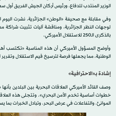
الوزير المنتدب للدفاع، ورئيس أركان الجيش الفريق أول س
وفي مقابلة مع صحيفة «الوطن» الجزائرية، نشرت اليوم الأرب
لوجهات النظر الجزائرية، ومناقشة آليات تثبيت شراكة مس
بالذكرى الـ250 للاستقلال الأميركي.
وأوضح المسؤول الأميركي أن هذه المناسبة «تكتسب أهمية 
الوطنية، مما يجعلها فرصة لترسيخ قيم الاستقلال وتقرير ال
إشادة بـ«الاحترافية»
وصف القائد الأميركي العلاقات البحرية بين البلدين بأنها 
خطوات أساسية تخدم الأمن البحري». وتتجلى هذه الع
الموانئ، والتفاعلات في عرض البحر، وتبادل الخبرات بما يسهم