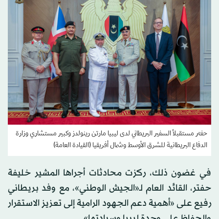
حفتر مستقبلاً السفير البريطاني لدى ليبيا مارتن رينولدز وكبير مستشاري وزارة
الدفاع البريطانية للشرق الأوسط وشمال أفريقيا (القيادة العامة)
في غضون ذلك، ركزت محادثات أجراها المشير خليفة
حفتر، القائد العام لـ«الجيش الوطني»، مع وفد بريطاني
رفيع على «أهمية دعم الجهود الرامية إلى تعزيز الاستقرار
والحفاظ على وحدة ليبيا وسيادتها».