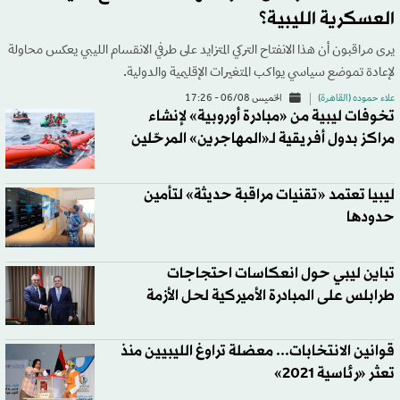
العسكرية الليبية؟
يرى مراقبون أن هذا الانفتاح التركي المتزايد على طرفي الانقسام الليبي يعكس محاولة
لإعادة تموضع سياسي يواكب المتغيرات الإقليمية والدولية.
علاء حموده (القاهرة)
الخميس 06/08 - 17:26
تخوفات ليبية من «مبادرة أوروبية» لإنشاء
مراكز بدول أفريقية لـ«المهاجرين» المرحّلين
ليبيا تعتمد «تقنيات مراقبة حديثة» لتأمين
حدودها
تباين ليبي حول انعكاسات احتجاجات
طرابلس على المبادرة الأميركية لحل الأزمة
قوانين الانتخابات... معضلة تراوغ الليبيين منذ
تعثر «رئاسية 2021»