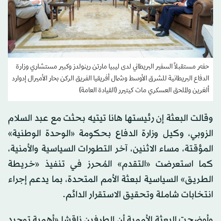
حفتر مستقبلاً السفير البريطاني لدى ليبيا مارتن رينولدز وكبير مستشاري وزارة
الدفاع البريطانية للشرق الأوسط وشمال أفريقيا الفريق الركن بحار الأميرال إدوارد
ألغرين والملحق العسكري مات كيتيرر (القيادة العامة)
وقالت البعثة إن رئيستها هانا تيتيه بحثت مع عبد السلام
الزوبي، وكيل وزارة الدفاع بحكومة «الوحدة الوطنية»
المؤقتة، مساء الاثنين، آخر التطورات السياسية والأمنية،
كما استعرضت «التقدم» المُحرز في تنفيذ «خريطة
الطريق» السياسية لبعثة الأمم المتحدة، بما يدعم إجراء
انتخابات شاملة وتحقيق الاستقرار الدائم.
وأوضحت البعثة الأممية أن الطرفين ناقشا «أهمية توحيد