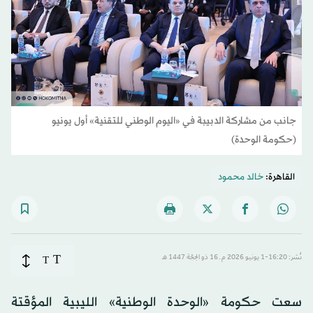
جانب من مشاركة الدبيبة في «اليوم الوطني للتقنية» أول يونيو
(حكومة الوحدة)
القاهرة:
خالد محمود
T
نُشر: 16:20-1 يونيو 2026 م ـ 16 ذو الحِجّة 1447 هـ
T
سعت حكومة «الوحدة الوطنية» الليبية المؤقتة